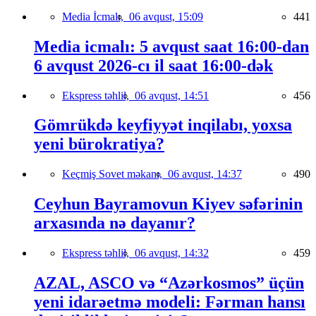
Media İcmalı,
06 avqust, 15:09
441
Media icmalı: 5 avqust saat 16:00-dan
6 avqust 2026-cı il saat 16:00-dək
Ekspress təhlil,
06 avqust, 14:51
456
Gömrükdə keyfiyyət inqilabı, yoxsa
yeni bürokratiya?
Keçmiş Sovet məkanı,
06 avqust, 14:37
490
Ceyhun Bayramovun Kiyev səfərinin
arxasında nə dayanır?
Ekspress təhlil,
06 avqust, 14:32
459
AZAL, ASCO və “Azərkosmos” üçün
yeni idarəetmə modeli: Fərman hansı