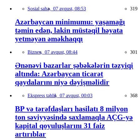
Sosial sahə,
07 avqust, 08:53
319
Azərbaycan minimumu: yaşamağı
təmin edən, lakin müstəqil həyata
yetməyən əməkhaqqı
Biznes,
07 avqust, 08:44
301
Ənənəvi bazarlar şəbəkələrin təzyiqi
altında: Azərbaycan ticarət
qaydalarını niyə dəyişməlidir
Ekspress təhlil,
07 avqust, 00:03
368
BP və tərəfdaşları hasilatı 8 milyon
ton səviyyəsində saxlamaqla AÇG-yə
kapital qoyuluşlarını 31 faiz
artırıblar