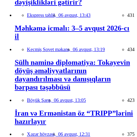
dəyişiklikləri gətirir?
Ekspress təhlil,
06 avqust, 13:43
431
Məhkəmə icmalı: 3–5 avqust 2026-cı
il
Keçmiş Sovet məkanı,
06 avqust, 13:19
434
Sülh naminə diplomatiya: Tokayevin
döyüş əməliyyatlarının
dayandırılması və danışıqların
bərpası təşəbbüsü
Böyük Şərq,
06 avqust, 13:05
423
İran və Ermənistan öz “TRIPP”lərini
hazırlayır
Xəzər hövzəsi,
06 avqust, 12:31
375