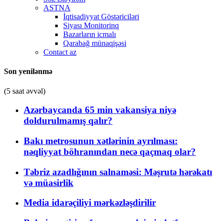
ASTNA
İqtisadiyyat Göstəriciləri
Siyası Monitorinq
Bazarların icmalı
Qarabağ münaqişəsi
Contact az
Son yenilənmə
(5 saat əvvəl)
Azərbaycanda 65 min vakansiya niyə
doldurulmamış qalır?
Bakı metrosunun xətlərinin ayrılması:
nəqliyyat böhranından necə qaçmaq olar?
Təbriz azadlığının salnaməsi: Məşrutə hərəkatı
və müasirlik
Media idarəçiliyi mərkəzləşdirilir