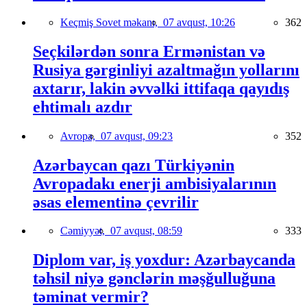
Keçmiş Sovet məkanı,
07 avqust, 10:26
362
Seçkilərdən sonra Ermənistan və
Rusiya gərginliyi azaltmağın yollarını
axtarır, lakin əvvəlki ittifaqa qayıdış
ehtimalı azdır
Avropa,
07 avqust, 09:23
352
Azərbaycan qazı Türkiyənin
Avropadakı enerji ambisiyalarının
əsas elementinə çevrilir
Cəmiyyət,
07 avqust, 08:59
333
Diplom var, iş yoxdur: Azərbaycanda
təhsil niyə gənclərin məşğulluğuna
təminat vermir?