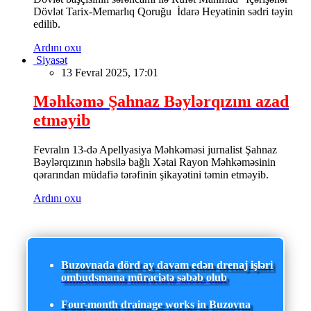
Dövlət Tarix-Memarlıq Qoruğu İdarə Heyətinin sədri təyin
edilib.
Ardını oxu
Siyasət
13 Fevral 2025, 17:01
Məhkəmə Şahnaz Bəylərqızını azad
etməyib
Fevralın 13-də Apellyasiya Məhkəməsi jurnalist Şahnaz
Bəylərqızının həbsilə bağlı Xətai Rayon Məhkəməsinin
qərarından müdafiə tərəfinin şikayətini təmin etməyib.
Ardını oxu
Buzovnada dörd ay davam edən drenaj işləri
ombudsmana müraciətə səbəb olub
Four-month drainage works in Buzovna