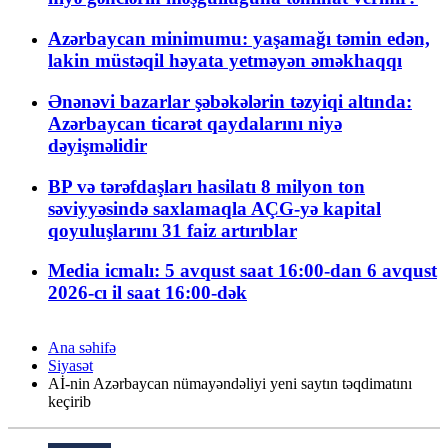
Azərbaycan minimumu: yaşamağı təmin edən,
lakin müstəqil həyata yetməyən əməkhaqqı
Ənənəvi bazarlar şəbəkələrin təzyiqi altında:
Azərbaycan ticarət qaydalarını niyə
dəyişməlidir
BP və tərəfdaşları hasilatı 8 milyon ton
səviyyəsində saxlamaqla AÇG-yə kapital
qoyuluşlarını 31 faiz artırıblar
Media icmalı: 5 avqust saat 16:00-dan 6 avqust
2026-cı il saat 16:00-dək
Ana səhifə
Siyasət
Aİ-nin Azərbaycan nümayəndəliyi yeni saytın təqdimatını
keçirib