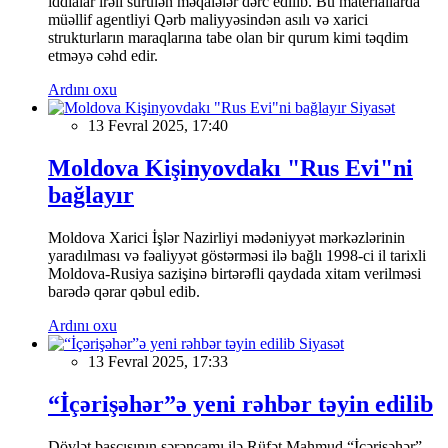
iddialar irəli sürülən məqalələr dərc edilib. Bu materiallarda
müəllif agentliyi Qərb maliyyəsindən asılı və xarici
strukturların maraqlarına tabe olan bir qurum kimi təqdim
etməyə cəhd edir.
Ardını oxu
Siyasət
13 Fevral 2025, 17:40
Moldova Kişinyovdakı "Rus Evi"ni
bağlayır
Moldova Xarici İşlər Nazirliyi mədəniyyət mərkəzlərinin
yaradılması və fəaliyyət göstərməsi ilə bağlı 1998-ci il tarixli
Moldova-Rusiya sazişinə birtərəfli qaydada xitam verilməsi
barədə qərar qəbul edib.
Ardını oxu
Siyasət
13 Fevral 2025, 17:33
“İçərişəhər”ə yeni rəhbər təyin edilib
Dövlət başçısının sərəncamı ilə Rüfət Mahmud “İçərişəhər”