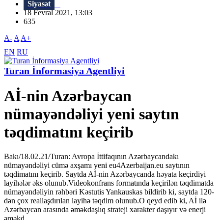
Siyasət
18 Fevral 2021, 13:03
635
A-
A
A+
EN
RU
Turan İnformasiya Agentliyi
Aİ-nin Azərbaycan
nümayəndəliyi yeni saytın
təqdimatını keçirib
Bakı/18.02.21/Turan: Avropa İttifaqının Azərbaycandakı
nümayəndəliyi cümə axşamı yeni eu4Azerbaijan.eu saytının
təqdimatını keçirib. Saytda Aİ-nin Azərbaycanda həyata keçirdiyi
layihələr əks olunub.Videokonfrans formatında keçirilən təqdimatda
nümayəndəliyin rəhbəri Kəstutis Yankauskas bildirib ki, saytda 120-
dən çox reallaşdırılan layihə təqdim olunub.O qeyd edib ki, Aİ ilə
Azərbaycan arasında əməkdaşlıq strateji xarakter daşıyır və enerji
əməkd...