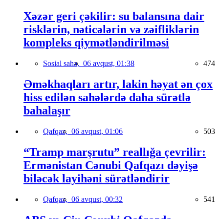
Xəzər geri çəkilir: su balansına dair
risklərin, nəticələrin və zəifliklərin
kompleks qiymətləndirilməsi
Sosial sahə,
06 avqust, 01:38
474
Əməkhaqları artır, lakin həyat ən çox
hiss edilən sahələrdə daha sürətlə
bahalaşır
Qafqaz,
06 avqust, 01:06
503
“Tramp marşrutu” reallığa çevrilir:
Ermənistan Cənubi Qafqazı dəyişə
biləcək layihəni sürətləndirir
Qafqaz,
06 avqust, 00:32
541