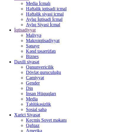
Media İcmalı
Həftəlik iqtisadi icmal
Həftəlik siyasi icmal
Aylıq İqtisadi İcmal
Aylıq Siyasi İcmal
İqtisadiyyat
Maliyyə
Makroiqtisadiyyat
Sənaye
Kənd təsərrüfatı
Biznes
Daxili siyasət
Qanunvericilik
Dövlət quruculuğu
Cəmiyyət
Gender
Din
İnsan Hüquqları
Media
Təhlükəsizlik
Sosial sahə
Xarici Siyasət
Keçmiş Sovet məkanı
Qafqaz
Amerika