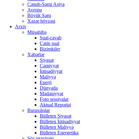
Cənub-Şərqi Asiya
Avropa
Böyük Şərq
Xəzər hövzəsi
Arxiv
Müsahibə
Sual-cavab
Çətin sual
Bizimkiler
Xəbərlər
Siyasət
Cəmiyyət
İqtisadiyyat
Maliyyə
Enerji
Dünyada
Mədəniyyət
Foto sessiyalar
Aktual Reportaj
Buraxılışlar
Bülleten Siyasət
Bülleten İqtisadiyyat
Bülleten Maliyyə
Bülleten Energetika
Söz istəyirəm