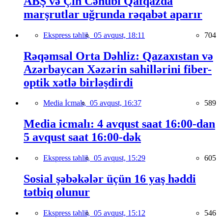
ABŞ və Çin Cənubi Qafqazda
marşrutlar uğrunda rəqabət aparır
Ekspress təhlil,
05 avqust, 18:11
704
Rəqəmsal Orta Dəhliz: Qazaxıstan və
Azərbaycan Xəzərin sahillərini fiber-
optik xətlə birləşdirdi
Media İcmalı,
05 avqust, 16:37
589
Media icmalı: 4 avqust saat 16:00-dan
5 avqust saat 16:00-dək
Ekspress təhlil,
05 avqust, 15:29
605
Sosial şəbəkələr üçün 16 yaş həddi
tətbiq olunur
Ekspress təhlil,
05 avqust, 15:12
546