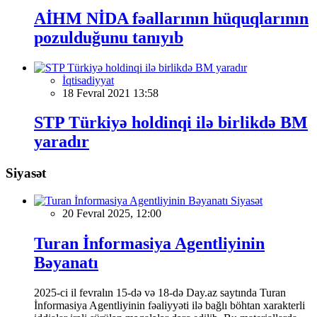
AİHM NİDA fəallarının hüquqlarının
pozulduğunu tanıyıb
İqtisadiyyat
18 Fevral 2021 13:58
STP Türkiyə holdinqi ilə birlikdə BM
yaradır
Siyasət
Siyasət
20 Fevral 2025, 12:00
Turan İnformasiya Agentliyinin
Bəyanatı
2025-ci il fevralın 15-də və 18-də Day.az saytında Turan
İnformasiya Agentliyinin fəaliyyəti ilə bağlı böhtan xarakterli