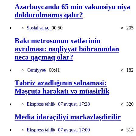
Azərbaycanda 65 min vakansiya niyə
doldurulmamış qalır?
Sosial sahə,
00:50
205
Bakı metrosunun xətlərinin
ayrılması: nəqliyyat böhranından
necə qaçmaq olar?
Cəmiyyət,
00:41
182
Təbriz azadlığının salnaməsi:
Məşrutə hərəkatı və müasirlik
Ekspress təhlil,
07 avqust, 17:28
320
Media idarəçiliyi mərkəzləşdirilir
Ekspress təhlil,
07 avqust, 17:00
314