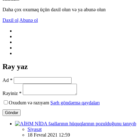
Daha çox oxumaq üçün daxil olun və ya abunə olun
Daxil ol
Abunə ol
Rəy yaz
Ad *
Rəyiniz *
Oxudum və razıyam
Şərh göndərmə qaydaları
Göndər
Siyasət
18 Fevral 2021 12:59