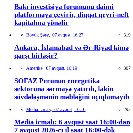
Bakı investisiya forumunu daimi
platformaya çevirir, diqqət qeyri-neft
kapitalına yönəlir
Böyük Şərq,
07 avqust, 16:27
319
Ankara, İslamabad və Ər-Riyad kimə
qarşı birləşir?
Amerika,
07 avqust, 16:19
307
SOFAZ Perunun energetika
sektoruna sərmayə yatırıb, lakin
sövdələşmənin məbləğini açıqlamayıb
Media İcmalı,
07 avqust, 16:10
292
Media icmalı: 6 avqust saat 16:00-dan
7 avqust 2026-cı il saat 16:00-dək