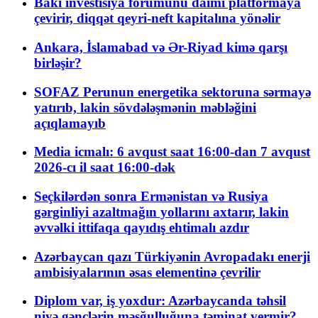
Bakı investisiya forumunu daimi platformaya
çevirir, diqqət qeyri-neft kapitalına yönəlir
Ankara, İslamabad və Ər-Riyad kimə qarşı
birləşir?
SOFAZ Perunun energetika sektoruna sərmayə
yatırıb, lakin sövdələşmənin məbləğini
açıqlamayıb
Media icmalı: 6 avqust saat 16:00-dan 7 avqust
2026-cı il saat 16:00-dək
Seçkilərdən sonra Ermənistan və Rusiya
gərginliyi azaltmağın yollarını axtarır, lakin
əvvəlki ittifaqa qayıdış ehtimalı azdır
Azərbaycan qazı Türkiyənin Avropadakı enerji
ambisiyalarının əsas elementinə çevrilir
Diplom var, iş yoxdur: Azərbaycanda təhsil
niyə gənclərin məşğulluğuna təminat vermir?