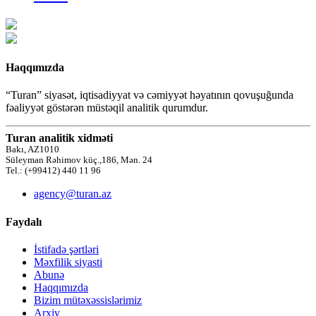
Haqqımızda
“Turan” siyasət, iqtisadiyyat və cəmiyyət həyatının qovuşuğunda
fəaliyyət göstərən müstəqil analitik qurumdur.
Turan analitik xidməti
Bakı, AZ1010
Süleyman Rəhimov küç.,186, Mən. 24
Tel.: (+99412) 440 11 96
agency@turan.az
Faydalı
İstifadə şərtləri
Məxfilik siyasti
Abunə
Haqqımızda
Bizim mütəxəssislərimiz
Arxiv