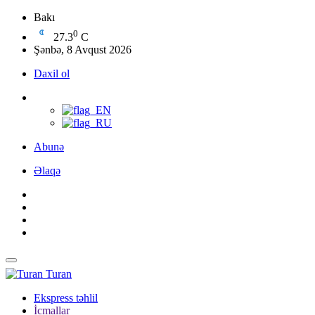
Bakı
0
27.3
C
Şənbə, 8 Avqust 2026
Daxil ol
Abunə
Əlaqə
Turan
Ekspress təhlil
İcmallar