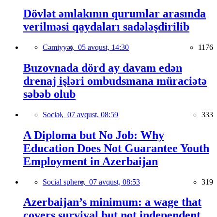
Dövlət əmlakının qurumlar arasında
verilməsi qaydaları sadələşdirilib
Cəmiyyət,
05 avqust, 14:30
1176
Buzovnada dörd ay davam edən
drenaj işləri ombudsmana müraciətə
səbəb olub
Social,
07 avqust, 08:59
333
A Diploma but No Job: Why
Education Does Not Guarantee Youth
Employment in Azerbaijan
Social sphere,
07 avqust, 08:53
319
Azerbaijan’s minimum: a wage that
covers survival but not independent