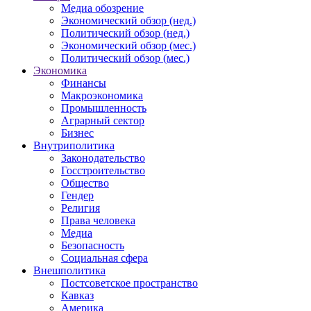
Медиа обозрение
Экономический обзор (нед.)
Политический обзор (нед.)
Экономический обзор (мес.)
Политический обзор (мес.)
Экономика
Финансы
Макроэкономика
Промышленность
Аграрный сектор
Бизнес
Внутриполитика
Законодательство
Госстроительство
Общество
Гендер
Религия
Права человека
Медиа
Безопасность
Социальная сфера
Внешполитика
Постсоветское пространство
Кавказ
Америка