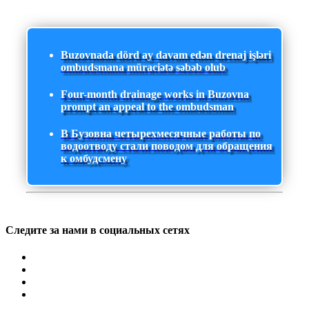
Buzovnada dörd ay davam edən drenaj işləri
ombudsmana müraciətə səbəb olub
Four-month drainage works in Buzovna
prompt an appeal to the ombudsman
В Бузовна четырехмесячные работы по
водоотводу стали поводом для обращения
к омбудсмену
Следите за нами в социальных сетях