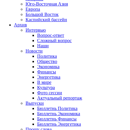
Юго-Восточная Азия
Европа
Большой Восток
Каспийский бассейн
Архив
Интервью
Вопрос-ответ
Сложный вопрос
Наши
Новости
Политика
Общество
Экономика
Финансы
Энергетика
В мире
Культура
Фото сессии
Актуальный репортаж
Выпуски
Бюллетнь Политика
Бюллетнь Экономика
Бюллетнь Финансы
Бюллетнь Энергетика
Прошу слова