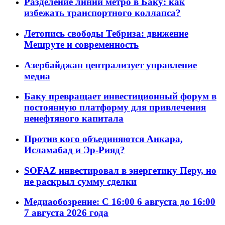
Разделение линий метро в Баку: как
избежать транспортного коллапса?
Летопись свободы Тебриза: движение
Мешруте и современность
Азербайджан централизует управление
медиа
Баку превращает инвестиционный форум в
постоянную платформу для привлечения
ненефтяного капитала
Против кого объединяются Анкара,
Исламабад и Эр-Рияд?
SOFAZ инвестировал в энергетику Перу, но
не раскрыл сумму сделки
Медиаобозрение: С 16:00 6 августа до 16:00
7 августа 2026 года