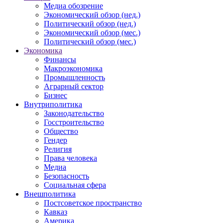
Медиа обозрение
Экономический обзор (нед.)
Политический обзор (нед.)
Экономический обзор (мес.)
Политический обзор (мес.)
Экономика
Финансы
Макроэкономика
Промышленность
Аграрный сектор
Бизнес
Внутриполитика
Законодательство
Госстроительство
Общество
Гендер
Религия
Права человека
Медиа
Безопасность
Социальная сфера
Внешполитика
Постсоветское пространство
Кавказ
Америка