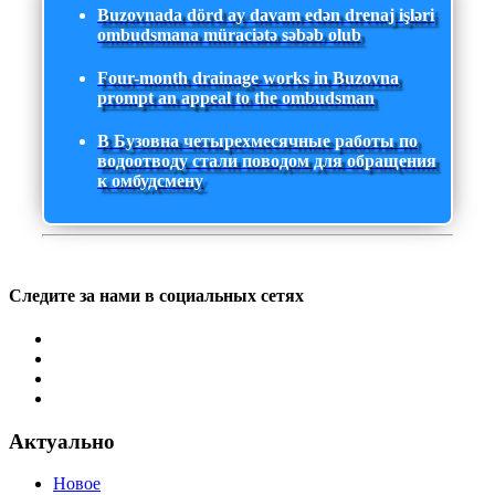
Buzovnada dörd ay davam edən drenaj işləri
ombudsmana müraciətə səbəb olub
Four-month drainage works in Buzovna
prompt an appeal to the ombudsman
В Бузовна четырехмесячные работы по
водоотводу стали поводом для обращения
к омбудсмену
Следите за нами в социальных сетях
Актуально
Новое