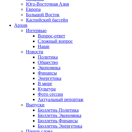
Юго-Восточная Азия
Европа
Большой Восток
Каспийский бассейн
Архив
Интервью
Вопрос-ответ
Сложный вопрос
Наши
Новости
Политика
Общество
Экономика
Финансы
Энергетика
В мире
Культура
Фото сессии
Актуальный репортаж
Выпуски
Бюллетнь Политика
Бюллетнь Экономика
Бюллетнь Финансы
Бюллетнь Энергетика
Прошу слова