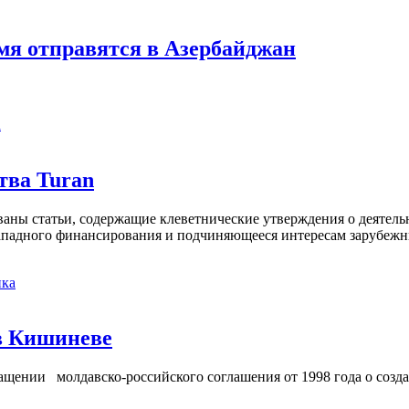
мя отправятся в Азербайджан
а
тва Turan
кованы статьи, содержащие клеветнические утверждения о деятел
 западного финансирования и подчиняющееся интересам зарубежн
ка
в Кишиневе
ении молдавско-российского соглашения от 1998 года о созд