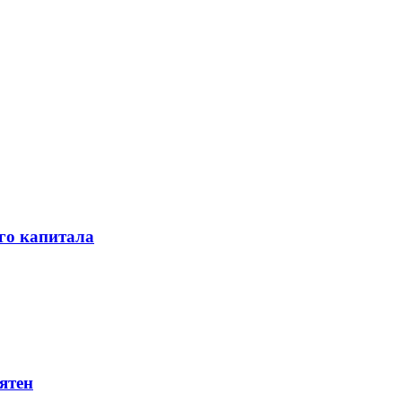
го капитала
ятен