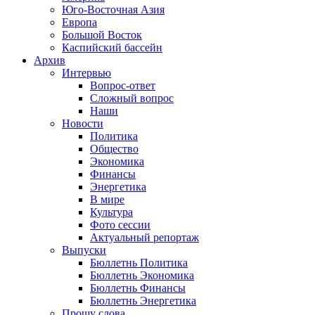
Юго-Восточная Азия
Европа
Большой Восток
Каспийский бассейн
Архив
Интервью
Вопрос-ответ
Сложный вопрос
Наши
Новости
Политика
Общество
Экономика
Финансы
Энергетика
В мире
Культура
Фото сессии
Актуальный репортаж
Выпуски
Бюллетнь Политика
Бюллетнь Экономика
Бюллетнь Финансы
Бюллетнь Энергетика
Прошу слова