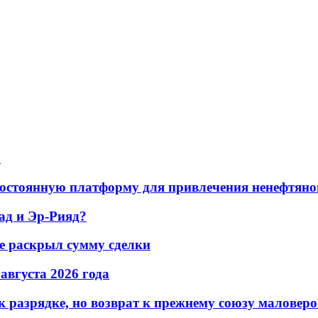
а
остоянную платформу для привлечения ненефтяно
ад и Эр-Рияд?
не раскрыл сумму сделки
 августа 2026 года
 разрядке, но возврат к прежнему союзу маловеро