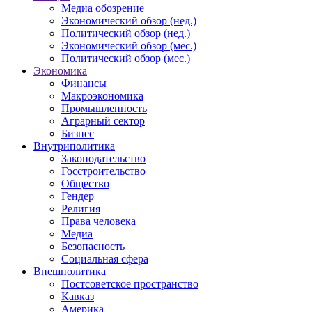
Медиа обозрение
Экономический обзор (нед.)
Политический обзор (нед.)
Экономический обзор (мес.)
Политический обзор (мес.)
Экономика
Финансы
Макроэкономика
Промышленность
Аграрный сектор
Бизнес
Внутриполитика
Законодательство
Госстроительство
Общество
Гендер
Религия
Права человека
Медиа
Безопасность
Социальная сфера
Внешполитика
Постсоветское пространство
Кавказ
Америка