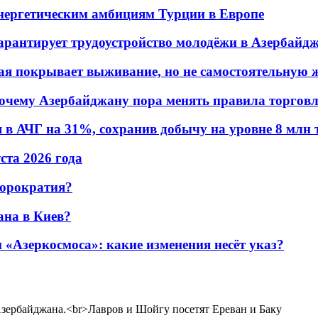
энергетическим амбициям Турции в Европе
гарантирует трудоустройство молодёжи в Азербайд
ая покрывает выживание, но не самостоятельную 
почему Азербайджану пора менять правила торгов
в АЧГ на 31%, сохранив добычу на уровне 8 млн 
уста 2026 года
бюрократия?
ана в Киев?
«Азеркосмоса»: какие изменения несёт указ?
зербайджана.<br>Лавров и Шойгу посетят Ереван и Баку