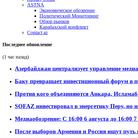
ASTNA
Экономическое обозрение
Политический Мониторинг
Обзор рынков
Карабахский конфликт
Contact az
Последнее обновление
(1 час назад)
Азербайджан централизует управление меди
Баку превращает инвестиционный форум в п
Против кого объединяются Анкара, Исламаб
SOFAZ инвестировал в энергетику Перу, но 
Медиаобозрение: С 16:00 6 августа до 16:00 7
После выборов Армения и Россия ищут путь к