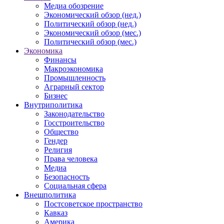
Медиа обозрение
Экономический обзор (нед.)
Политический обзор (нед.)
Экономический обзор (мес.)
Политический обзор (мес.)
Экономика
Финансы
Макроэкономика
Промышленность
Аграрный сектор
Бизнес
Внутриполитика
Законодательство
Госстроительство
Общество
Гендер
Религия
Права человека
Медиа
Безопасность
Социальная сфера
Внешполитика
Постсоветское пространство
Кавказ
Америка