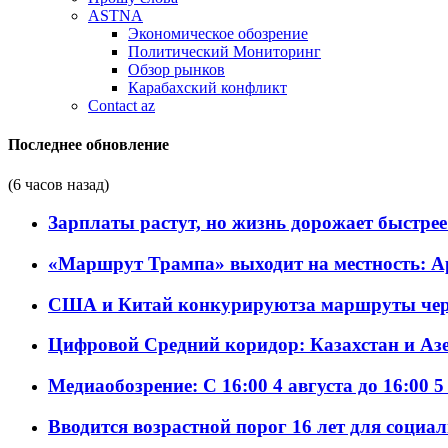
ASTNA
Экономическое обозрение
Политический Мониторинг
Обзор рынков
Карабахский конфликт
Contact az
Последнее обновление
(6 часов назад)
Зарплаты растут, но жизнь дорожает быстрее т
«Маршрут Трампа» выходит на местность: А
США и Китай конкурируютза маршруты че
Цифровой Средний коридор: Казахстан и Аз
Медиаобозрение: С 16:00 4 августа до 16:00 5
Вводится возрастной порог 16 лет для социа