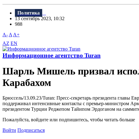
Политика
13 сентябрь 2023, 10:32
988
A-
A
A+
AZ
EN
Информационное агентство Turan
Шарль Мишель призвал исполь
Карабахом
Брюссель/13.09.23/Turan: Пресс-секретарь президента главы Е
поддерживал интенсивные контакты с премьер-министром Арм
президентом Турции Реджепом Тайипом Эрдоганом на саммите G
Пожалуйста, войдите или подпишитесь, чтобы читать больше
Войти
Подписаться