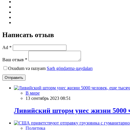
Написать отзыв
Ad *
Ваш отзыв *
Oxudum və razıyam
Şərh göndərmə qaydaları
Отправить
В мире
13 сентябрь 2023 08:51
Ливийский шторм унес жизни 5000 ч
Политика