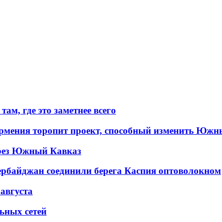
ам, где это заметнее всего
рмения торопит проект, способный изменить Южн
рез Южный Кавказ
ербайджан соединили берега Каспия оптоволокном
 августа
льных сетей