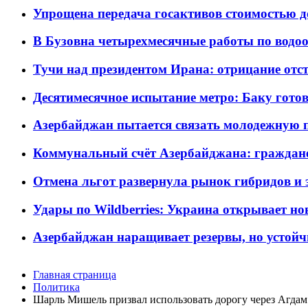
Упрощена передача госактивов стоимостью д
В Бузовна четырехмесячные работы по водоо
Тучи над президентом Ирана: отрицание отст
Десятимесячное испытание метро: Баку готов
Азербайджан пытается связать молодежную п
Коммунальный счёт Азербайджана: граждане 
Отмена льгот развернула рынок гибридов и
Удары по Wildberries: Украина открывает но
Азербайджан наращивает резервы, но устойч
Главная страница
Политика
Шарль Мишель призвал использовать дорогу через Агдам 