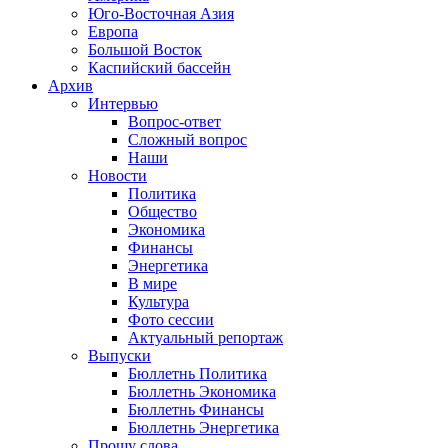
Юго-Восточная Азия
Европа
Большой Восток
Каспийский бассейн
Архив
Интервью
Вопрос-ответ
Сложный вопрос
Наши
Новости
Политика
Общество
Экономика
Финансы
Энергетика
В мире
Культура
Фото сессии
Актуальный репортаж
Выпуски
Бюллетнь Политика
Бюллетнь Экономика
Бюллетнь Финансы
Бюллетнь Энергетика
Прошу слова