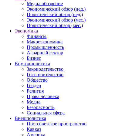
Медиа обозрение
Экономический обзор (нед.)
Политический обзор (нед.)
Экономический обзор (мес.)
Политический обзор (мес.)
Экономика
Финансы
Макроэкономика
Промышленность
Аграрный сектор
Бизнес
Внутриполитика
Законодательство
Госстроительство
Общество
Гендер
Религия
Права человека
Медиа
Безопасность
Социальная сфера
Внешполитика
Постсоветское пространство
Кавказ
Америка