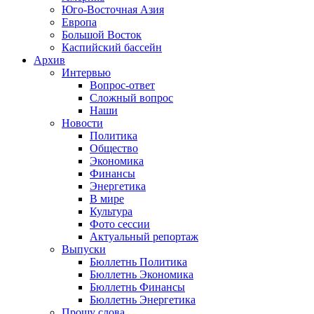
Юго-Восточная Азия
Европа
Большой Восток
Каспийский бассейн
Архив
Интервью
Вопрос-ответ
Сложный вопрос
Наши
Новости
Политика
Общество
Экономика
Финансы
Энергетика
В мире
Культура
Фото сессии
Актуальный репортаж
Выпуски
Бюллетнь Политика
Бюллетнь Экономика
Бюллетнь Финансы
Бюллетнь Энергетика
Прошу слова