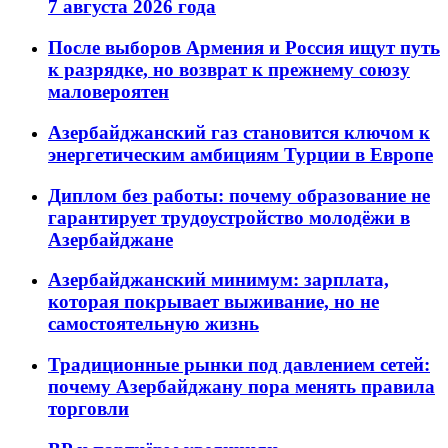
7 августа 2026 года
После выборов Армения и Россия ищут путь
к разрядке, но возврат к прежнему союзу
маловероятен
Азербайджанский газ становится ключом к
энергетическим амбициям Турции в Европе
Диплом без работы: почему образование не
гарантирует трудоустройство молодёжи в
Азербайджане
Азербайджанский минимум: зарплата,
которая покрывает выживание, но не
самостоятельную жизнь
Традиционные рынки под давлением сетей:
почему Азербайджану пора менять правила
торговли