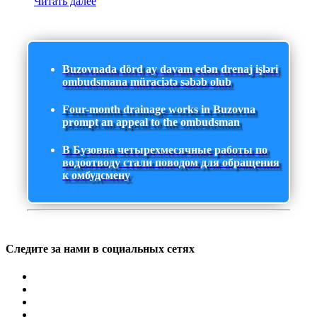
Читать далее
Buzovnada dörd ay davam edən drenaj işləri
ombudsmana müraciətə səbəb olub
Four-month drainage works in Buzovna
prompt an appeal to the ombudsman
В Бузовна четырехмесячные работы по
водоотводу стали поводом для обращения
к омбудсмену
Следите за нами в социальных сетях