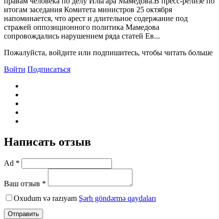
правам человека по делу Ильгара Мамедова.B пресс-релизе по
итогам заседания Комитета министров 25 октября
напоминается, что арест и длительное содержание под
стражей оппозиционного политика Мамедова
сопровождались нарушением ряда статей Ев...
Пожалуйста, войдите или подпишитесь, чтобы читать больше
Войти
Подписаться
Написать отзыв
Ad *
Ваш отзыв *
Oxudum və razıyam
Şərh göndərmə qaydaları
Отправить