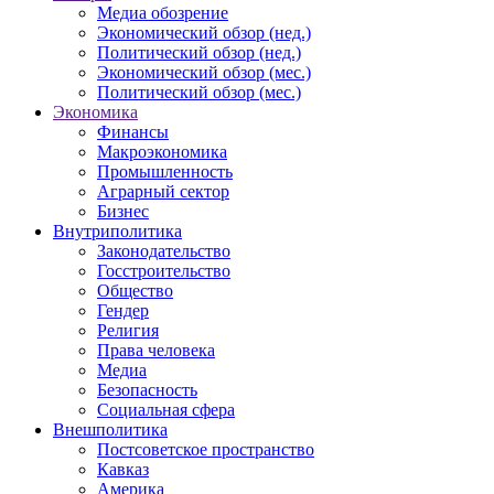
Медиа обозрение
Экономический обзор (нед.)
Политический обзор (нед.)
Экономический обзор (мес.)
Политический обзор (мес.)
Экономика
Финансы
Макроэкономика
Промышленность
Аграрный сектор
Бизнес
Внутриполитика
Законодательство
Госстроительство
Общество
Гендер
Религия
Права человека
Медиа
Безопасность
Социальная сфера
Внешполитика
Постсоветское пространство
Кавказ
Америка