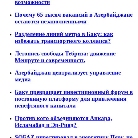
возможности
Почему 65 тысяч вакансий в Азербайджане
остаются незаполненными
Разделение линий метро в Баку: как
избежать транспортного коллапса?
Летопись свободы Тебриза: движение
Мешруте и современность
Азербайджан централизует управление
медиа
Баку превращает инвестиционный форум в
постоянную платформу для привлечения
ненефтяного капитала
Против кого объединяются Анкара,
Исламабад и Эр-Рияд?
SOFAZ инвестировал в энергетику Перу, но