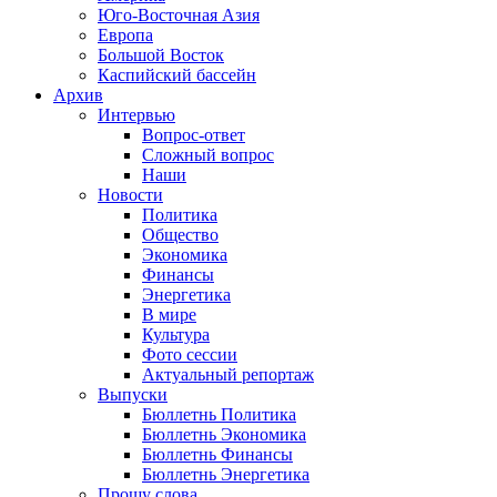
Юго-Восточная Азия
Европа
Большой Восток
Каспийский бассейн
Архив
Интервью
Вопрос-ответ
Сложный вопрос
Наши
Новости
Политика
Общество
Экономика
Финансы
Энергетика
В мире
Культура
Фото сессии
Актуальный репортаж
Выпуски
Бюллетнь Политика
Бюллетнь Экономика
Бюллетнь Финансы
Бюллетнь Энергетика
Прошу слова