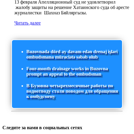
13 февраля Апелляционный суд не удовлетворил
жалобу защиты на решение Хатаинского суда об аресте
журналистки Шахназ Бяйляргызы.
Читать далее
Buzovnada dörd ay davam edən drenaj işləri
ombudsmana müraciətə səbəb olub
Four-month drainage works in Buzovna
prompt an appeal to the ombudsman
В Бузовна четырехмесячные работы по
водоотводу стали поводом для обращения
к омбудсмену
Следите за нами в социальных сетях