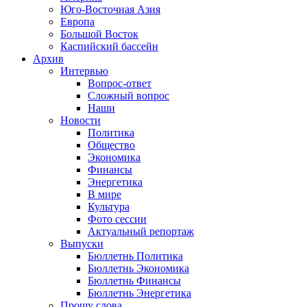
Юго-Восточная Азия
Европа
Большой Восток
Каспийский бассейн
Архив
Интервью
Вопрос-ответ
Сложный вопрос
Наши
Новости
Политика
Общество
Экономика
Финансы
Энергетика
В мире
Культура
Фото сессии
Актуальный репортаж
Выпуски
Бюллетнь Политика
Бюллетнь Экономика
Бюллетнь Финансы
Бюллетнь Энергетика
Прошу слова