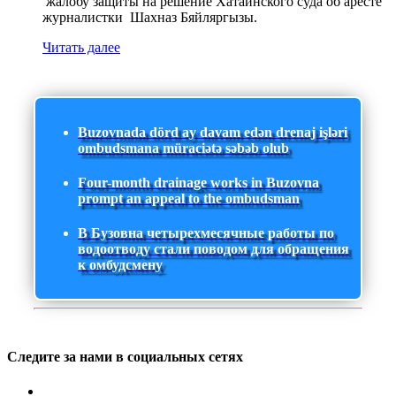
жалобу защиты на решение Хатаинского суда об аресте
журналистки Шахназ Бяйляргызы.
Читать далее
Buzovnada dörd ay davam edən drenaj işləri
ombudsmana müraciətə səbəb olub
Four-month drainage works in Buzovna
prompt an appeal to the ombudsman
В Бузовна четырехмесячные работы по
водоотводу стали поводом для обращения
к омбудсмену
Следите за нами в социальных сетях