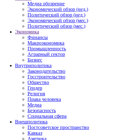
Медиа обозрение
Экономический обзор (нед.)
Политический обзор (нед.)
Экономический обзор (мес.)
Политический обзор (мес.)
Экономика
Финансы
Макроэкономика
Промышленность
Аграрный сектор
Бизнес
Внутриполитика
Законодательство
Госстроительство
Общество
Гендер
Религия
Права человека
Медиа
Безопасность
Социальная сфера
Внешполитика
Постсоветское пространство
Кавказ
Америка