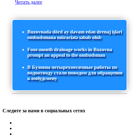
Читать далее
Buzovnada dörd ay davam edən drenaj işləri
ombudsmana müraciətə səbəb olub
Four-month drainage works in Buzovna
prompt an appeal to the ombudsman
В Бузовна четырехмесячные работы по
водоотводу стали поводом для обращения
к омбудсмену
Следите за нами в социальных сетях