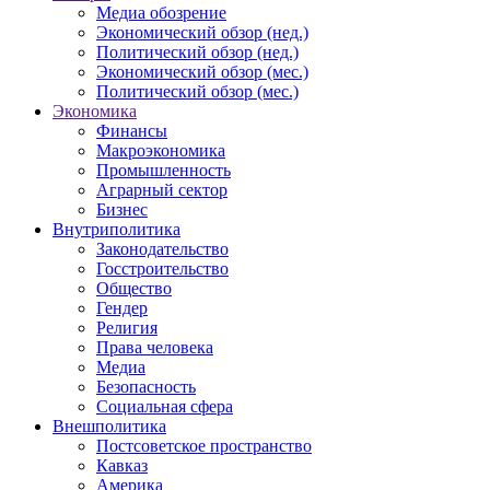
Медиа обозрение
Экономический обзор (нед.)
Политический обзор (нед.)
Экономический обзор (мес.)
Политический обзор (мес.)
Экономика
Финансы
Макроэкономика
Промышленность
Аграрный сектор
Бизнес
Внутриполитика
Законодательство
Госстроительство
Общество
Гендер
Религия
Права человека
Медиа
Безопасность
Социальная сфера
Внешполитика
Постсоветское пространство
Кавказ
Америка