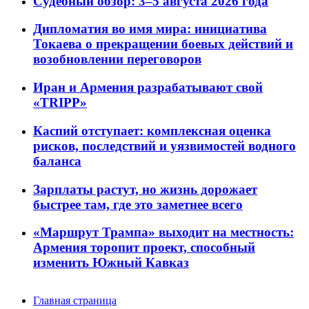
Судебный обзор: 3–5 августа 2026 года
Дипломатия во имя мира: инициатива
Токаева о прекращении боевых действий и
возобновлении переговоров
Иран и Армения разрабатывают свой
«TRIPP»
Каспий отступает: комплексная оценка
рисков, последствий и уязвимостей водного
баланса
Зарплаты растут, но жизнь дорожает
быстрее там, где это заметнее всего
«Маршрут Трампа» выходит на местность:
Армения торопит проект, способный
изменить Южный Кавказ
Главная страница