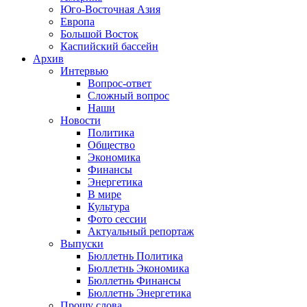
Юго-Восточная Азия
Европа
Большой Восток
Каспийский бассейн
Архив
Интервью
Вопрос-ответ
Сложный вопрос
Наши
Новости
Политика
Общество
Экономика
Финансы
Энергетика
В мире
Культура
Фото сессии
Актуальный репортаж
Выпуски
Бюллетнь Политика
Бюллетнь Экономика
Бюллетнь Финансы
Бюллетнь Энергетика
Прошу слова