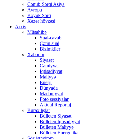
Cənub-Şərqi Asiya
Avropa
Böyük Şərq
Xəzər hövzəsi
Arxiv
Müsahibə
Sual-cavab
Çətin sual
Bizimkiler
Xəbərlər
Siyasət
Cəmiyyət
İqtisadiyyat
Maliyyə
Enerji
Dünyada
Mədəniyyət
Foto sessiyalar
Aktual Reportaj
Buraxılışlar
Bülleten Siyasət
Bülleten İqtisadiyyat
Bülleten Maliyyə
Bülleten Energetika
Söz istəyirəm