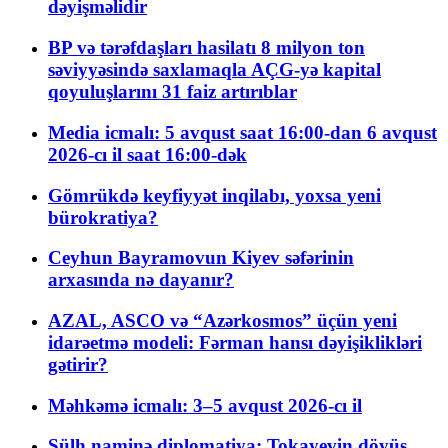
dəyişməlidir
BP və tərəfdaşları hasilatı 8 milyon ton
səviyyəsində saxlamaqla AÇG-yə kapital
qoyuluşlarını 31 faiz artırıblar
Media icmalı: 5 avqust saat 16:00-dan 6 avqust
2026-cı il saat 16:00-dək
Gömrükdə keyfiyyət inqilabı, yoxsa yeni
bürokratiya?
Ceyhun Bayramovun Kiyev səfərinin
arxasında nə dayanır?
AZAL, ASCO və “Azərkosmos” üçün yeni
idarəetmə modeli: Fərman hansı dəyişiklikləri
gətirir?
Məhkəmə icmalı: 3–5 avqust 2026-cı il
Sülh naminə diplomatiya: Tokayevin döyüş