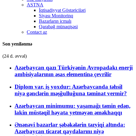
ASTNA
İqtisadiyyat Göstəriciləri
Siyası Monitorinq
Bazarların icmalı
Qarabağ münaqişəsi
Contact az
Son yenilənmə
(24 d. əvvəl)
Azərbaycan qazı Türkiyənin Avropadakı enerji
ambisiyalarının əsas elementinə çevrilir
Diplom var, iş yoxdur: Azərbaycanda təhsil
niyə gənclərin məşğulluğuna təminat vermir?
Azərbaycan minimumu: yaşamağı təmin edən,
lakin müstəqil həyata yetməyən əməkhaqqı
Ənənəvi bazarlar şəbəkələrin təzyiqi altında:
Azərbaycan ticarət qaydalarını niyə