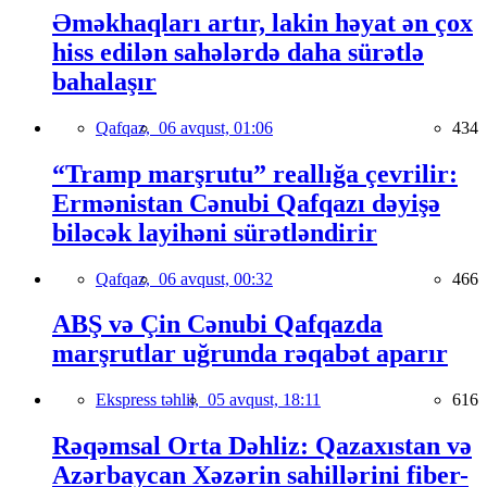
Əməkhaqları artır, lakin həyat ən çox
hiss edilən sahələrdə daha sürətlə
bahalaşır
Qafqaz,
06 avqust, 01:06
434
“Tramp marşrutu” reallığa çevrilir:
Ermənistan Cənubi Qafqazı dəyişə
biləcək layihəni sürətləndirir
Qafqaz,
06 avqust, 00:32
466
ABŞ və Çin Cənubi Qafqazda
marşrutlar uğrunda rəqabət aparır
Ekspress təhlil,
05 avqust, 18:11
616
Rəqəmsal Orta Dəhliz: Qazaxıstan və
Azərbaycan Xəzərin sahillərini fiber-