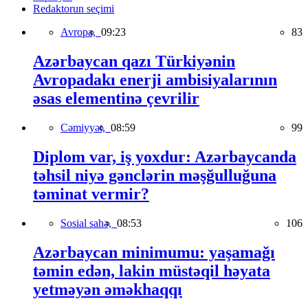
Redaktorun seçimi
Avropa,
09:23
83
Azərbaycan qazı Türkiyənin
Avropadakı enerji ambisiyalarının
əsas elementinə çevrilir
Cəmiyyət,
08:59
99
Diplom var, iş yoxdur: Azərbaycanda
təhsil niyə gənclərin məşğulluğuna
təminat vermir?
Sosial sahə,
08:53
106
Azərbaycan minimumu: yaşamağı
təmin edən, lakin müstəqil həyata
yetməyən əməkhaqqı