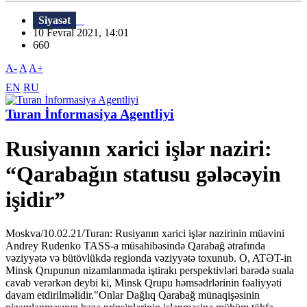
Siyasət
10 Fevral 2021, 14:01
660
A-
A
A+
EN
RU
Turan İnformasiya Agentliyi
Rusiyanın xarici işlər naziri:
“Qarabağın statusu gələcəyin
işidir”
Moskva/10.02.21/Turan: Rusiyanın xarici işlər nazirinin müavini
Andrey Rudenko TASS-a müsahibəsində Qarabağ ətrafında
vəziyyətə və bütövlükdə regionda vəziyyətə toxunub. O, ATƏT-in
Minsk Qrupunun nizamlanmada iştirakı perspektivləri barədə suala
cavab verərkən deybi ki, Minsk Qrupu həmsədrlərinin fəaliyyəti
davam etdirilməlidir."Onlar Dağlıq Qarabağ münaqişəsinin