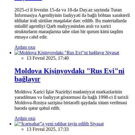
2025-ci il fevralın 15-də və 18-də Day.az saytında Turan
İnformasiya Agentliyinin fəaliyyəti ilə bağlı böhtan xarakterli
iddialar irəli sürülən məqalələr dərc edilib. Bu materiallarda
müəllif agentliyi Qərb maliyyəsindən asılı və xarici
strukturların maraqlarına tabe olan bir qurum kimi təqdim
etməyə cəhd edir.
Ardını oxu
Siyasət
13 Fevral 2025, 17:40
Moldova Kişinyovdakı "Rus Evi"ni
bağlayır
Moldova Xarici İşlər Nazirliyi mədəniyyət mərkəzlərinin
yaradılması və fəaliyyət göstərməsi ilə bağlı 1998-ci il tarixli
Moldova-Rusiya sazişinə birtərəfli qaydada xitam verilməsi
barədə qərar qəbul edib.
Ardını oxu
Siyasət
13 Fevral 2025, 17:33