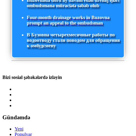
Buzovnada dörd ay davam edən drenaj işləri
ombudsmana müraciətə səbəb olub
Four-month drainage works in Buzovna
prompt an appeal to the ombudsman
В Бузовна четырехмесячные работы по
водоотводу стали поводом для обращения
к омбудсмену
Bizi sosial şəbəkələrdə izləyin
Gündəmdə
Yeni
Populyar