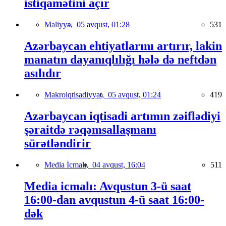
istiqamətini açır
Maliyyə,
05 avqust, 01:28
531
Azərbaycan ehtiyatlarını artırır, lakin
manatın dayanıqlılığı hələ də neftdən
asılıdır
Makroiqtisadiyyat,
05 avqust, 01:24
419
Azərbaycan iqtisadi artımın zəiflədiyi
şəraitdə rəqəmsallaşmanı
sürətləndirir
Media İcmalı,
04 avqust, 16:04
511
Media icmalı: Avqustun 3-ü saat
16:00-dan avqustun 4-ü saat 16:00-
dək