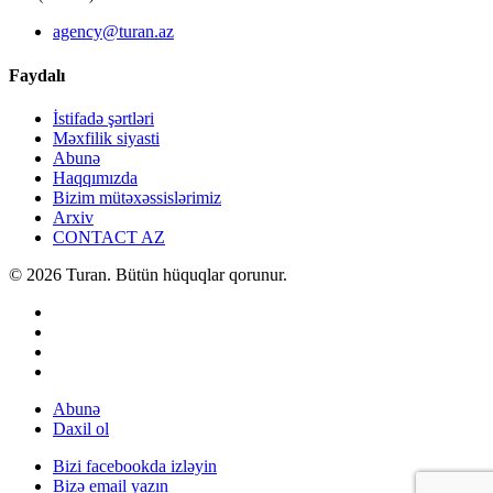
agency@turan.az
Faydalı
İstifadə şərtləri
Məxfilik siyasti
Abunə
Haqqımızda
Bizim mütəxəssislərimiz
Arxiv
CONTACT AZ
© 2026 Turan. Bütün hüquqlar qorunur.
Abunə
Daxil ol
Bizi facebookda izləyin
Bizə email yazın