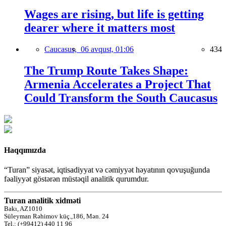
Wages are rising, but life is getting
dearer where it matters most
Caucasus,
06 avqust, 01:06
434
The Trump Route Takes Shape:
Armenia Accelerates a Project That
Could Transform the South Caucasus
Haqqımızda
“Turan” siyasət, iqtisadiyyat və cəmiyyət həyatının qovuşuğunda
fəaliyyət göstərən müstəqil analitik qurumdur.
Turan analitik xidməti
Bakı, AZ1010
Süleyman Rəhimov küç.,186, Mən. 24
Tel.: (+99412) 440 11 96