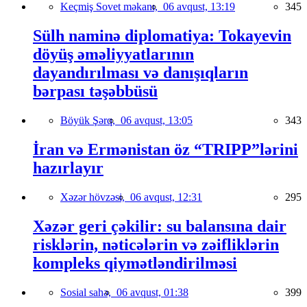
Keçmiş Sovet məkanı,
06 avqust, 13:19
345
Sülh naminə diplomatiya: Tokayevin
döyüş əməliyyatlarının
dayandırılması və danışıqların
bərpası təşəbbüsü
Böyük Şərq,
06 avqust, 13:05
343
İran və Ermənistan öz “TRIPP”lərini
hazırlayır
Xəzər hövzəsi,
06 avqust, 12:31
295
Xəzər geri çəkilir: su balansına dair
risklərin, nəticələrin və zəifliklərin
kompleks qiymətləndirilməsi
Sosial sahə,
06 avqust, 01:38
399