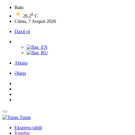
Bakı
0
26.2
C
Cümə, 7 Avqust 2026
Daxil ol
Abunə
Əlaqə
Turan
Ekspress təhlil
İcmallar