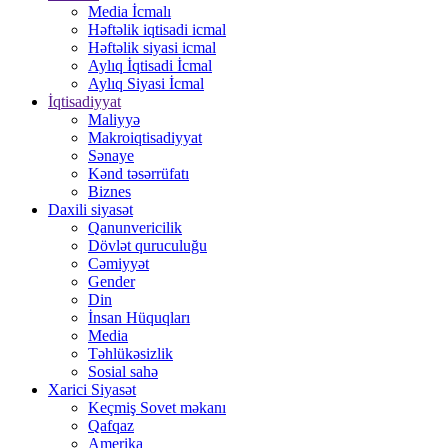
Media İcmalı
Həftəlik iqtisadi icmal
Həftəlik siyasi icmal
Aylıq İqtisadi İcmal
Aylıq Siyasi İcmal
İqtisadiyyat
Maliyyə
Makroiqtisadiyyat
Sənaye
Kənd təsərrüfatı
Biznes
Daxili siyasət
Qanunvericilik
Dövlət quruculuğu
Cəmiyyət
Gender
Din
İnsan Hüquqları
Media
Təhlükəsizlik
Sosial sahə
Xarici Siyasət
Keçmiş Sovet məkanı
Qafqaz
Amerika