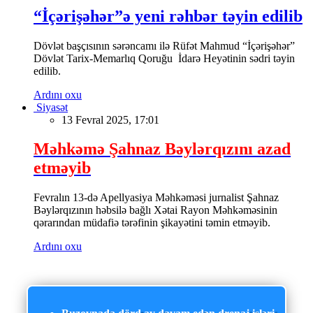
“İçərişəhər”ə yeni rəhbər təyin edilib
Dövlət başçısının sərəncamı ilə Rüfət Mahmud “İçərişəhər”
Dövlət Tarix-Memarlıq Qoruğu İdarə Heyətinin sədri təyin
edilib.
Ardını oxu
Siyasət
13 Fevral 2025, 17:01
Məhkəmə Şahnaz Bəylərqızını azad
etməyib
Fevralın 13-də Apellyasiya Məhkəməsi jurnalist Şahnaz
Bəylərqızının həbsilə bağlı Xətai Rayon Məhkəməsinin
qərarından müdafiə tərəfinin şikayətini təmin etməyib.
Ardını oxu