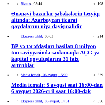
Biznes,
08:44
108
Ənənəvi bazarlar şəbəkələrin təzyiqi
altında: Azərbaycan ticarət
qaydalarını niyə dəyişməlidir
Ekspress təhlil,
00:03
214
BP və tərəfdaşları hasilatı 8 milyon
ton səviyyəsində saxlamaqla AÇG-yə
kapital qoyuluşlarını 31 faiz
artırıblar
Media İcmalı,
06 avqust, 15:09
339
Media icmalı: 5 avqust saat 16:00-dan
6 avqust 2026-cı il saat 16:00-dək
Ekspress təhlil,
06 avqust, 14:51
356