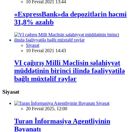
10 Fevral 2021 13:44
«ExpressBank»da depozitlərin həcmi
31,8% azalıb
Siyasət
10 Fevral 2021 14:43
VI çağırış Milli Məclisin səlahiyyət
müddətinin birinci ilində fəaliyyətilə
bağlı müxtəlif rəylər
Siyasət
Siyasət
20 Fevral 2025, 12:00
Turan İnformasiya Agentliyinin
Bəyanatı