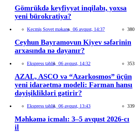
Gömrükdə keyfiyyət inqilabı, yoxsa
yeni bürokratiya?
Keçmiş Sovet məkanı,
06 avqust, 14:37
380
Ceyhun Bayramovun Kiyev səfərinin
arxasında nə dayanır?
Ekspress təhlil,
06 avqust, 14:32
353
AZAL, ASCO və “Azərkosmos” üçün
yeni idarəetmə modeli: Fərman hansı
dəyişiklikləri gətirir?
Ekspress təhlil,
06 avqust, 13:43
339
Məhkəmə icmalı: 3–5 avqust 2026-cı
il