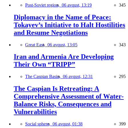
Post-Soviet region,
06 avqust, 13:19
345
Diplomacy in the Name of Peace:
Tokayev’s Initiative to Halt Hostilities
and Resume Negotiations
Great East,
06 avqust, 13:05
343
Iran and Armenia Are Developing
Their Own “TRIPP”
The Caspian Basin,
06 avqust, 12:31
295
The Caspian Is Retreating: A
Comprehensive Assessment of Water-
Balance Risks, Consequences and
Vulnerabilities
Social sphere,
06 avqust, 01:38
399