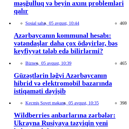
məşğulluq və beyin axını problemləri
qalır
Sosial sahə,
05 avqust, 10:44
469
Azərbaycanın kommunal hesabı:
vətəndaşlar daha çox ödəyirlər, bəs
keyfiyyət tələb edə bilirlərmi?
Biznes,
05 avqust, 10:39
465
Güzəştlərin ləğvi Azərbaycanın
hibrid və elektromobil bazarında
istiqaməti dəyişib
Keçmiş Sovet məkanı,
05 avqust, 10:35
398
Wildberries anbarlarına zərbələr:
Ukrayna Rusiyaya təzyiqin yeni