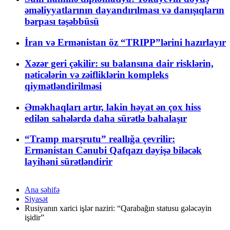
əməliyyatlarının dayandırılması və danışıqların
bərpası təşəbbüsü
İran və Ermənistan öz “TRIPP”lərini hazırlayır
Xəzər geri çəkilir: su balansına dair risklərin,
nəticələrin və zəifliklərin kompleks
qiymətləndirilməsi
Əməkhaqları artır, lakin həyat ən çox hiss
edilən sahələrdə daha sürətlə bahalaşır
“Tramp marşrutu” reallığa çevrilir:
Ermənistan Cənubi Qafqazı dəyişə biləcək
layihəni sürətləndirir
Ana səhifə
Siyasət
Rusiyanın xarici işlər naziri: “Qarabağın statusu gələcəyin
işidir”