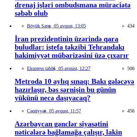
drenaj işləri ombudsmana müraciətə
səbəb olub
Böyük Şərq,
05 avqust, 13:05
434
İran prezidentinin üzərində qara
buludlar: istefa təkzibi Tehrandakı
hakimiyyət mübarizəsini üzə çıxarır
Ekspress təhlil,
05 avqust, 12:27
506
Metroda 10 aylıq sınaq: Bakı gələcəyə
hazırlaşır, bəs sərnişin bu günün
yükünü necə daşıyacaq?
Cəmiyyət,
05 avqust, 11:57
456
Azərbaycan gənclər siyasətini
nəticələrə bağlamağa çalışır, lakin