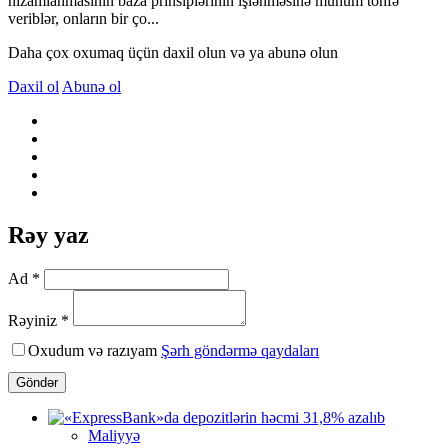
nizamlanmasının baza prinsiplərinin işlənməsinə mühüm töhfə
veriblər, onların bir ço...
Daha çox oxumaq üçün daxil olun və ya abunə olun
Daxil ol
Abunə ol
Rəy yaz
Ad *
Rəyiniz *
Oxudum və razıyam
Şərh göndərmə qaydaları
Göndər
Maliyyə