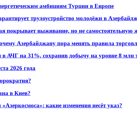
энергетическим амбициям Турции в Европе
гарантирует трудоустройство молодёжи в Азербайд
ая покрывает выживание, но не самостоятельную 
почему Азербайджану пора менять правила торгов
в АЧГ на 31%, сохранив добычу на уровне 8 млн 
уста 2026 года
бюрократия?
ана в Киев?
«Азеркосмоса»: какие изменения несёт указ?