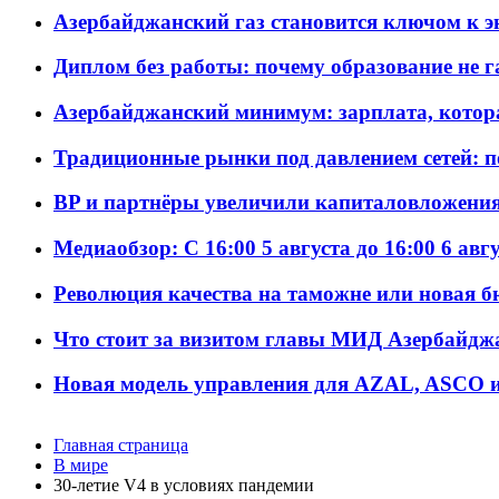
Азербайджанский газ становится ключом к 
Диплом без работы: почему образование не 
Азербайджанский минимум: зарплата, котор
Традиционные рынки под давлением сетей: 
BP и партнёры увеличили капиталовложения 
Медиаобзор: С 16:00 5 августа до 16:00 6 авг
Революция качества на таможне или новая 
Что стоит за визитом главы МИД Азербайдж
Новая модель управления для AZAL, ASCO и 
Главная страница
В мире
30-летие V4 в условиях пандемии