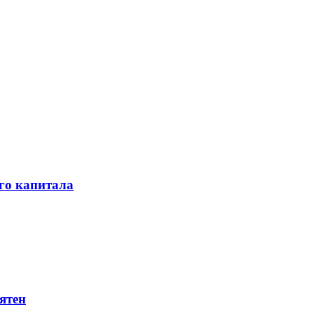
го капитала
ятен