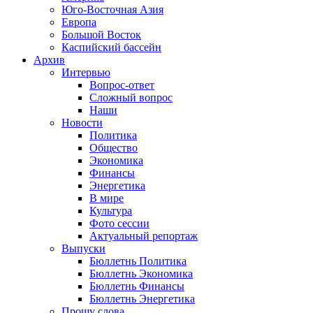
Юго-Восточная Азия
Европа
Большой Восток
Каспийский бассейн
Архив
Интервью
Вопрос-ответ
Сложный вопрос
Наши
Новости
Политика
Общество
Экономика
Финансы
Энергетика
В мире
Культура
Фото сессии
Актуальный репортаж
Выпуски
Бюллетнь Политика
Бюллетнь Экономика
Бюллетнь Финансы
Бюллетнь Энергетика
Прошу слова