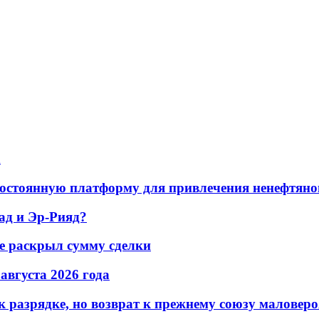
а
остоянную платформу для привлечения ненефтяно
ад и Эр-Рияд?
не раскрыл сумму сделки
 августа 2026 года
 разрядке, но возврат к прежнему союзу маловеро