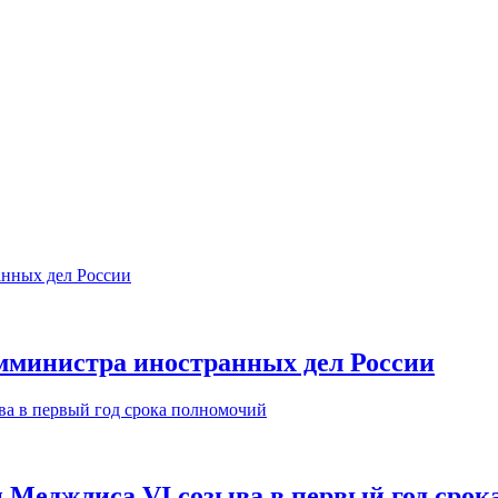
замминистра иностранных дел России
 Меджлиса VI созыва в первый год срок