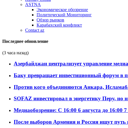
ASTNA
Экономическое обозрение
Политический Мониторинг
Обзор рынков
Карабахский конфликт
Contact az
Последнее обновление
(3 часа назад)
Азербайджан централизует управление меди
Баку превращает инвестиционный форум в п
Против кого объединяются Анкара, Исламаб
SOFAZ инвестировал в энергетику Перу, но 
Медиаобозрение: С 16:00 6 августа до 16:00 7
После выборов Армения и Россия ищут путь к