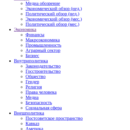
Медиа обозрение
Экономический обзор (нед.)
Политический обзор (нед.)
Экономический обзор (мес.)
Политический обзор (мес.)
Экономика
Финансы
Макроэкономика
Промышленность
Аграрный сектор
Бизнес
Внутриполитика
Законодательство
Госстроительство
Общество
Гендер
Религия
Права человека
Медиа
Безопасность
Социальная сфера
Внешполитика
Постсоветское пространство
Кавказ
Америка