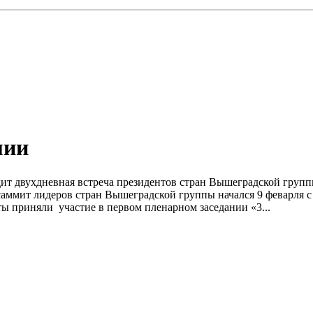
мии
одит двухдневная встреча президентов стран Вышеградской груп
 саммит лидеров стран Вышеградской группы начался 9 феварля
ы приняли участие в первом пленарном заседании «3...