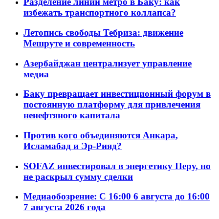
Разделение линий метро в Баку: как
избежать транспортного коллапса?
Летопись свободы Тебриза: движение
Мешруте и современность
Азербайджан централизует управление
медиа
Баку превращает инвестиционный форум в
постоянную платформу для привлечения
ненефтяного капитала
Против кого объединяются Анкара,
Исламабад и Эр-Рияд?
SOFAZ инвестировал в энергетику Перу, но
не раскрыл сумму сделки
Медиаобозрение: С 16:00 6 августа до 16:00
7 августа 2026 года