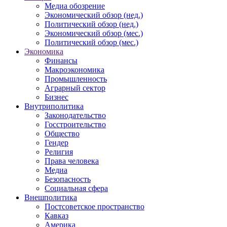
Медиа обозрение
Экономический обзор (нед.)
Политический обзор (нед.)
Экономический обзор (мес.)
Политический обзор (мес.)
Экономика
Финансы
Макроэкономика
Промышленность
Аграрный сектор
Бизнес
Внутриполитика
Законодательство
Госстроительство
Общество
Гендер
Религия
Права человека
Медиа
Безопасность
Социальная сфера
Внешполитика
Постсоветское пространство
Кавказ
Америка