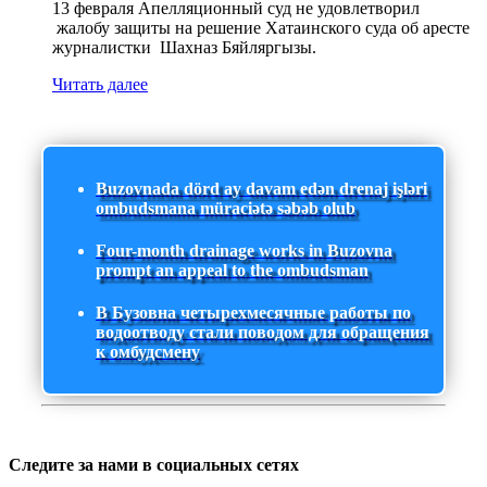
13 февраля Апелляционный суд не удовлетворил
жалобу защиты на решение Хатаинского суда об аресте
журналистки Шахназ Бяйляргызы.
Читать далее
Buzovnada dörd ay davam edən drenaj işləri
ombudsmana müraciətə səbəb olub
Four-month drainage works in Buzovna
prompt an appeal to the ombudsman
В Бузовна четырехмесячные работы по
водоотводу стали поводом для обращения
к омбудсмену
Следите за нами в социальных сетях