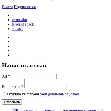
Войти
Подписаться
terror aktı
terrorist attack
теракт
Написать отзыв
Ad *
Ваш отзыв *
Oxudum və razıyam
Şərh göndərmə qaydaları
Отправить