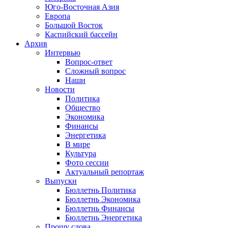
Юго-Восточная Азия
Европа
Большой Восток
Каспийский бассейн
Архив
Интервью
Вопрос-ответ
Сложный вопрос
Наши
Новости
Политика
Общество
Экономика
Финансы
Энергетика
В мире
Культура
Фото сессии
Актуальный репортаж
Выпуски
Бюллетнь Политика
Бюллетнь Экономика
Бюллетнь Финансы
Бюллетнь Энергетика
Прошу слова