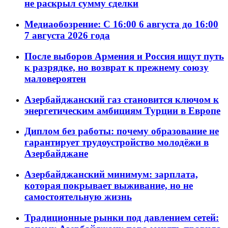
не раскрыл сумму сделки
Медиаобозрение: С 16:00 6 августа до 16:00
7 августа 2026 года
После выборов Армения и Россия ищут путь
к разрядке, но возврат к прежнему союзу
маловероятен
Азербайджанский газ становится ключом к
энергетическим амбициям Турции в Европе
Диплом без работы: почему образование не
гарантирует трудоустройство молодёжи в
Азербайджане
Азербайджанский минимум: зарплата,
которая покрывает выживание, но не
самостоятельную жизнь
Традиционные рынки под давлением сетей: