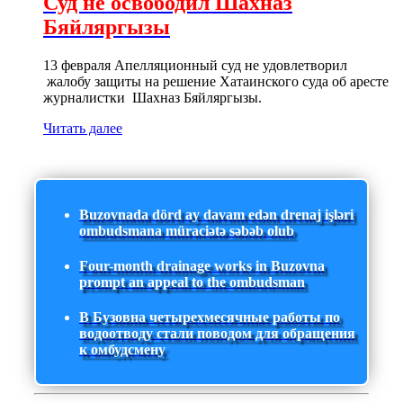
Суд не освободил Шахназ
Бяйляргызы
13 февраля Апелляционный суд не удовлетворил
жалобу защиты на решение Хатаинского суда об аресте
журналистки Шахназ Бяйляргызы.
Читать далее
Buzovnada dörd ay davam edən drenaj işləri
ombudsmana müraciətə səbəb olub
Four-month drainage works in Buzovna
prompt an appeal to the ombudsman
В Бузовна четырехмесячные работы по
водоотводу стали поводом для обращения
к омбудсмену