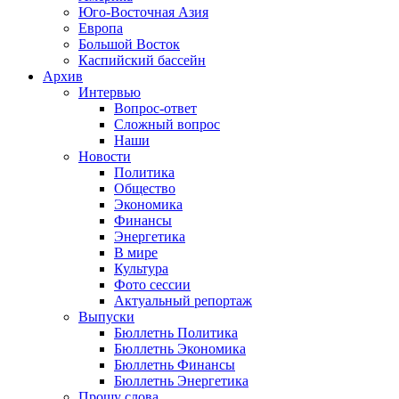
Юго-Восточная Азия
Европа
Большой Восток
Каспийский бассейн
Архив
Интервью
Вопрос-ответ
Сложный вопрос
Наши
Новости
Политика
Общество
Экономика
Финансы
Энергетика
В мире
Культура
Фото сессии
Актуальный репортаж
Выпуски
Бюллетнь Политика
Бюллетнь Экономика
Бюллетнь Финансы
Бюллетнь Энергетика
Прошу слова