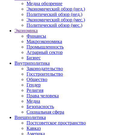
Медиа обозрение
Экономический обзор (нед.)
Политический обзор (нед.)
Экономический обзор (мес.)
Политический обзор (мес.)
Экономика
Финансы
Макроэкономика
Промышленность
Аграрный сектор
Бизнес
Внутриполитика
Законодательство
Госстроительство
Общество
Гендер
Религия
Права человека
Медиа
Безопасность
Социальная сфера
Внешполитика
Постсоветское пространство
Кавказ
Америка