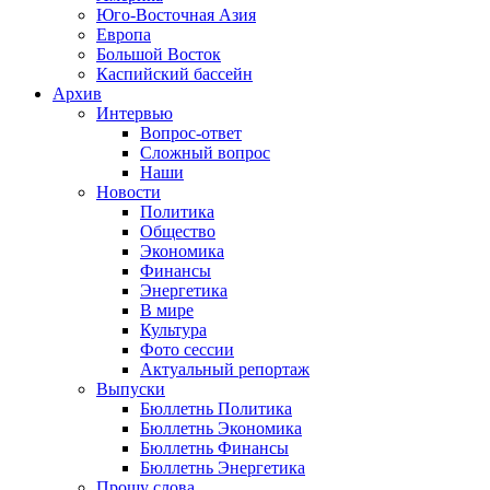
Юго-Восточная Азия
Европа
Большой Восток
Каспийский бассейн
Архив
Интервью
Вопрос-ответ
Сложный вопрос
Наши
Новости
Политика
Общество
Экономика
Финансы
Энергетика
В мире
Культура
Фото сессии
Актуальный репортаж
Выпуски
Бюллетнь Политика
Бюллетнь Экономика
Бюллетнь Финансы
Бюллетнь Энергетика
Прошу слова