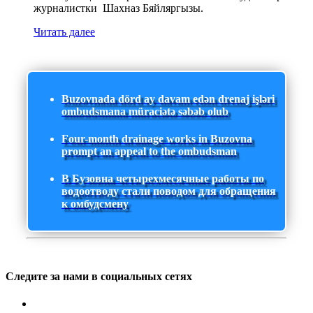
журналистки Шахназ Бяйляргызы.
Читать далее
Buzovnada dörd ay davam edən drenaj işləri
ombudsmana müraciətə səbəb olub
Four-month drainage works in Buzovna
prompt an appeal to the ombudsman
В Бузовна четырехмесячные работы по
водоотводу стали поводом для обращения
к омбудсмену
Следите за нами в социальных сетях