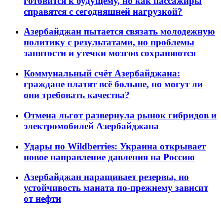
готовится к будущему, но как пассажиры
справятся с сегодняшней нагрузкой?
Азербайджан пытается связать молодежную
политику с результатами, но проблемы
занятости и утечки мозгов сохраняются
Коммунальный счёт Азербайджана:
граждане платят всё больше, но могут ли
они требовать качества?
Отмена льгот развернула рынок гибридов и
электромобилей Азербайджана
Удары по Wildberries: Украина открывает
новое направление давления на Россию
Азербайджан наращивает резервы, но
устойчивость маната по-прежнему зависит
от нефти