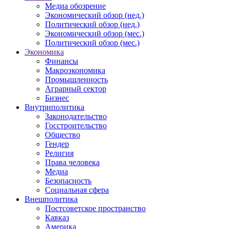
Медиа обозрение
Экономический обзор (нед.)
Политический обзор (нед.)
Экономический обзор (мес.)
Политический обзор (мес.)
Экономика
Финансы
Макроэкономика
Промышленность
Аграрный сектор
Бизнес
Внутриполитика
Законодательство
Госстроительство
Общество
Гендер
Религия
Права человека
Медиа
Безопасность
Социальная сфера
Внешполитика
Постсоветское пространство
Кавказ
Америка