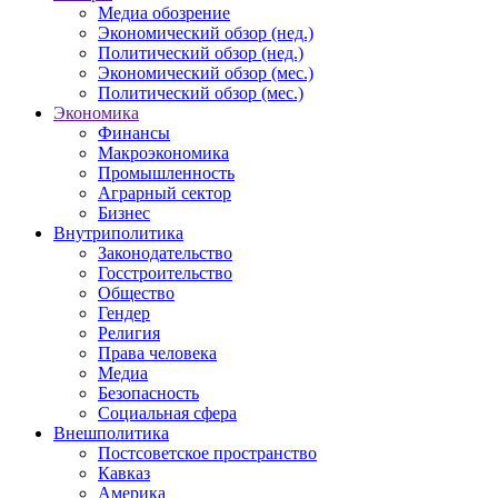
Медиа обозрение
Экономический обзор (нед.)
Политический обзор (нед.)
Экономический обзор (мес.)
Политический обзор (мес.)
Экономика
Финансы
Макроэкономика
Промышленность
Аграрный сектор
Бизнес
Внутриполитика
Законодательство
Госстроительство
Общество
Гендер
Религия
Права человека
Медиа
Безопасность
Социальная сфера
Внешполитика
Постсоветское пространство
Кавказ
Америка