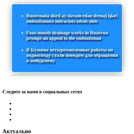
Buzovnada dörd ay davam edən drenaj işləri
ombudsmana müraciətə səbəb olub
Four-month drainage works in Buzovna
prompt an appeal to the ombudsman
В Бузовна четырехмесячные работы по
водоотводу стали поводом для обращения
к омбудсмену
Следите за нами в социальных сетях
Актуально