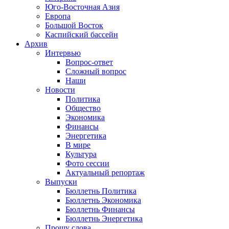
Юго-Восточная Азия
Европа
Большой Восток
Каспийский бассейн
Архив
Интервью
Вопрос-ответ
Сложный вопрос
Наши
Новости
Политика
Общество
Экономика
Финансы
Энергетика
В мире
Культура
Фото сессии
Актуальный репортаж
Выпуски
Бюллетнь Политика
Бюллетнь Экономика
Бюллетнь Финансы
Бюллетнь Энергетика
Прошу слова