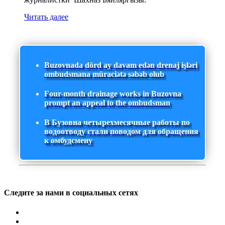
Читать далее
Buzovnada dörd ay davam edən drenaj işləri
ombudsmana müraciətə səbəb olub
Four-month drainage works in Buzovna
prompt an appeal to the ombudsman
В Бузовна четырехмесячные работы по
водоотводу стали поводом для обращения
к омбудсмену
Следите за нами в социальных сетях