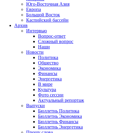
Юго-Восточная Азия
Европа
Большой Восток
Каспийский бассейн
Архив
Интервью
Вопрос-ответ
Сложный вопрос
Наши
Новости
Политика
Общество
Экономика
Финансы
Энергетика
В мире
Культура
Фото сессии
Актуальный репортаж
Выпуски
Бюллетнь Политика
Бюллетнь Экономика
Бюллетнь Финансы
Бюллетнь Энергетика
Прошу слова