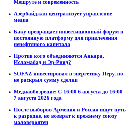
Мешруте и современность
Азербайджан централизует управление
медиа
Баку превращает инвестиционный форум в
постоянную платформу для привлечения
ненефтяного капитала
Против кого объединяются Анкара,
Исламабад и Эр-Рияд?
SOFAZ инвестировал в энергетику Перу, но
не раскрыл сумму сделки
Медиаобозрение: С 16:00 6 августа до 16:00
7 августа 2026 года
После выборов Армения и Россия ищут путь
к разрядке, но возврат к прежнему союзу
маловероятен