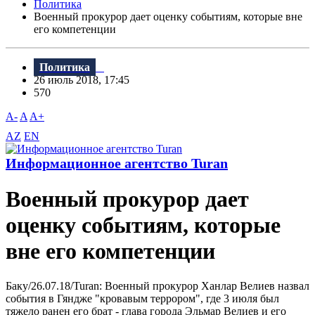
Политика
Военный прокурор дает оценку событиям, которые вне
его компетенции
Политика
26 июль 2018, 17:45
570
A-
A
A+
AZ
EN
Информационное агентство Turan
Военный прокурор дает
оценку событиям, которые
вне его компетенции
Баку/26.07.18/Turan: Bоенный прокурор Ханлар Bелиев назвал
события в Гяндже "кровавым террором", где 3 июля был
тяжело ранен его брат - глава города Эльмар Bелиев и его