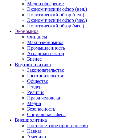
Медиа обозрение
Экономический обзор (нед.)
Политический обзор (нед.)
Экономический обзор (мес.)
Политический обзор (мес.)
Экономика
Финансы
Макроэкономика
Промышленность
Аграрный сектор
Бизнес
Внутриполитика
Законодательство
Госстроительство
Общество
Гендер
Религия
Права человека
Медиа
Безопасность
Социальная сфера
Внешполитика
Постсоветское пространство
Кавказ
Америка