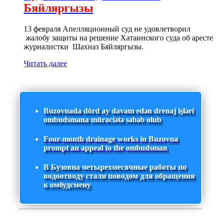
Бяйляргызы
13 февраля Апелляционный суд не удовлетворил
жалобу защиты на решение Хатаинского суда об аресте
журналистки Шахназ Бяйляргызы.
Читать далее
Buzovnada dörd ay davam edən drenaj işləri
ombudsmana müraciətə səbəb olub
Four-month drainage works in Buzovna
prompt an appeal to the ombudsman
В Бузовна четырехмесячные работы по
водоотводу стали поводом для обращения
к омбудсмену