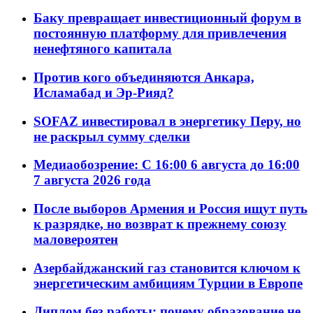
Баку превращает инвестиционный форум в
постоянную платформу для привлечения
ненефтяного капитала
Против кого объединяются Анкара,
Исламабад и Эр-Рияд?
SOFAZ инвестировал в энергетику Перу, но
не раскрыл сумму сделки
Медиаобозрение: С 16:00 6 августа до 16:00
7 августа 2026 года
После выборов Армения и Россия ищут путь
к разрядке, но возврат к прежнему союзу
маловероятен
Азербайджанский газ становится ключом к
энергетическим амбициям Турции в Европе
Диплом без работы: почему образование не