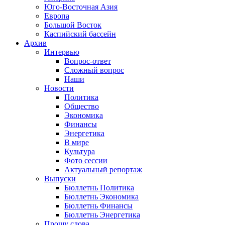
Юго-Восточная Азия
Европа
Большой Восток
Каспийский бассейн
Архив
Интервью
Вопрос-ответ
Сложный вопрос
Наши
Новости
Политика
Общество
Экономика
Финансы
Энергетика
В мире
Культура
Фото сессии
Актуальный репортаж
Выпуски
Бюллетнь Политика
Бюллетнь Экономика
Бюллетнь Финансы
Бюллетнь Энергетика
Прошу слова