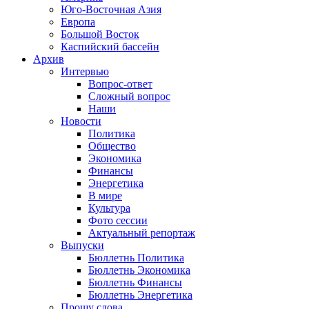
Юго-Восточная Азия
Европа
Большой Восток
Каспийский бассейн
Архив
Интервью
Вопрос-ответ
Сложный вопрос
Наши
Новости
Политика
Общество
Экономика
Финансы
Энергетика
В мире
Культура
Фото сессии
Актуальный репортаж
Выпуски
Бюллетнь Политика
Бюллетнь Экономика
Бюллетнь Финансы
Бюллетнь Энергетика
Прошу слова