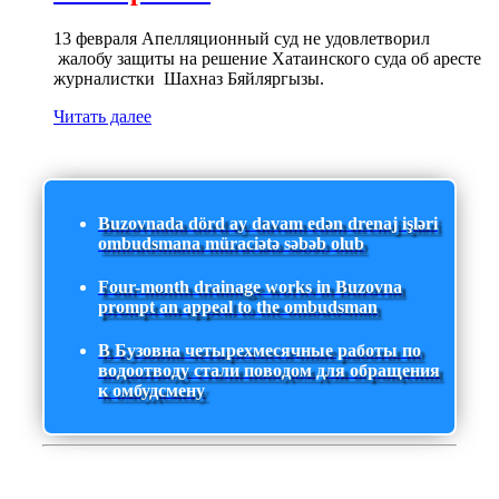
13 февраля Апелляционный суд не удовлетворил
жалобу защиты на решение Хатаинского суда об аресте
журналистки Шахназ Бяйляргызы.
Читать далее
Buzovnada dörd ay davam edən drenaj işləri
ombudsmana müraciətə səbəb olub
Four-month drainage works in Buzovna
prompt an appeal to the ombudsman
В Бузовна четырехмесячные работы по
водоотводу стали поводом для обращения
к омбудсмену