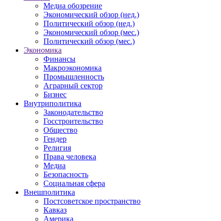
Медиа обозрение
Экономический обзор (нед.)
Политический обзор (нед.)
Экономический обзор (мес.)
Политический обзор (мес.)
Экономика
Финансы
Макроэкономика
Промышленность
Аграрный сектор
Бизнес
Внутриполитика
Законодательство
Госстроительство
Общество
Гендер
Религия
Права человека
Медиа
Безопасность
Социальная сфера
Внешполитика
Постсоветское пространство
Кавказ
Америка