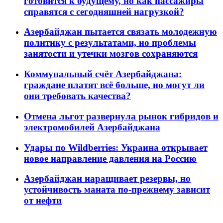
готовится к будущему, но как пассажиры
справятся с сегодняшней нагрузкой?
Азербайджан пытается связать молодежную
политику с результатами, но проблемы
занятости и утечки мозгов сохраняются
Коммунальный счёт Азербайджана:
граждане платят всё больше, но могут ли
они требовать качества?
Отмена льгот развернула рынок гибридов и
электромобилей Азербайджана
Удары по Wildberries: Украина открывает
новое направление давления на Россию
Азербайджан наращивает резервы, но
устойчивость маната по-прежнему зависит
от нефти