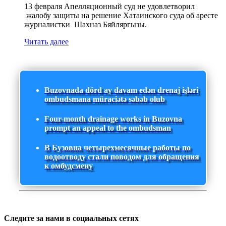
13 февраля Апелляционный суд не удовлетворил
жалобу защиты на решение Хатаинского суда об аресте
журналистки Шахназ Бяйляргызы.
Читать далее
Buzovnada dörd ay davam edən drenaj işləri
ombudsmana müraciətə səbəb olub
Four-month drainage works in Buzovna
prompt an appeal to the ombudsman
В Бузовна четырехмесячные работы по
водоотводу стали поводом для обращения
к омбудсмену
Следите за нами в социальных сетях