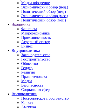
Медиа обозрение
Экономический обзор (нед.)
Политический обзор (нед.)
Экономический обзор (мес.)
Политический обзор (мес.)
Экономика
Финансы
Макроэкономика
Промышленность
Аграрный сектор
Бизнес
Внутриполитика
Законодательство
Госстроительство
Общество
Гендер
Религия
Права человека
Медиа
Безопасность
Социальная сфера
Внешполитика
Постсоветское пространство
Кавказ
Америка