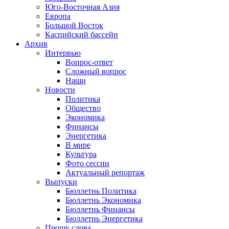
Юго-Восточная Азия
Европа
Большой Восток
Каспийский бассейн
Архив
Интервью
Вопрос-ответ
Сложный вопрос
Наши
Новости
Политика
Общество
Экономика
Финансы
Энергетика
В мире
Культура
Фото сессии
Актуальный репортаж
Выпуски
Бюллетнь Политика
Бюллетнь Экономика
Бюллетнь Финансы
Бюллетнь Энергетика
Прошу слова