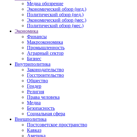
Медиа обозрение
Экономический обзор (нед.)
Политический обзор (нед.)
Экономический обзор (мес.)
Политический обзор (мес.)
Экономика
Финансы
Макроэкономика
Промышленность
Аграрный сектор
Бизнес
Внутриполитика
Законодательство
Госстроительство
Общество
Гендер
Религия
Права человека
Медиа
Безопасность
Социальная сфера
Внешполитика
Постсоветское пространство
Кавказ
Америка