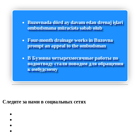
Buzovnada dörd ay davam edən drenaj işləri
ombudsmana müraciətə səbəb olub
Four-month drainage works in Buzovna
prompt an appeal to the ombudsman
В Бузовна четырехмесячные работы по
водоотводу стали поводом для обращения
к омбудсмену
Следите за нами в социальных сетях