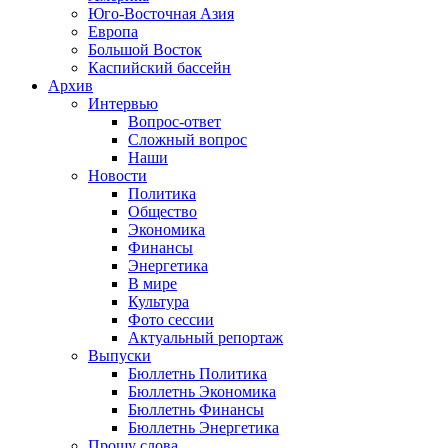
Юго-Восточная Азия
Европа
Большой Восток
Каспийский бассейн
Архив
Интервью
Вопрос-ответ
Сложный вопрос
Наши
Новости
Политика
Общество
Экономика
Финансы
Энергетика
В мире
Культура
Фото сессии
Актуальный репортаж
Выпуски
Бюллетнь Политика
Бюллетнь Экономика
Бюллетнь Финансы
Бюллетнь Энергетика
Прошу слова