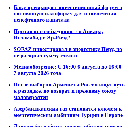
Баку превращает инвестиционный форум в
постоянную платформу для привлечения
ненефтяного капитала
Против кого объединяются Анкара,
Исламабад и Эр-Рияд?
SOFAZ инвестировал в энергетику Перу, но
не раскрыл сумму сделки
Медиаобозрение: С 16:00 6 августа до 16:00
7 августа 2026 года
После выборов Армения и Россия ищут путь
к разрядке, но возврат к прежнему союзу
маловероятен
Азербайджанский газ становится ключом к
энергетическим амбициям Турции в Европе
Диплом без работы: почему образование не