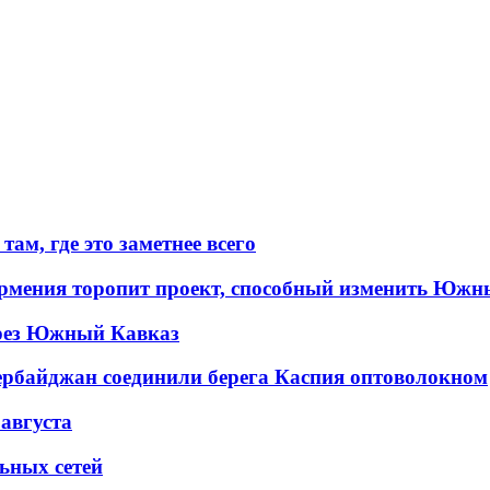
ам, где это заметнее всего
рмения торопит проект, способный изменить Южн
рез Южный Кавказ
ербайджан соединили берега Каспия оптоволокном
 августа
льных сетей