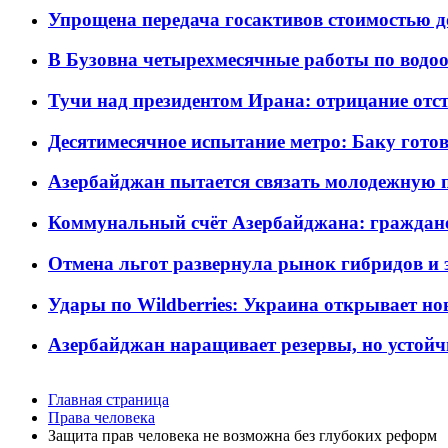
Упрощена передача госактивов стоимостью д
В Бузовна четырехмесячные работы по водоо
Тучи над президентом Ирана: отрицание отст
Десятимесячное испытание метро: Баку готов
Азербайджан пытается связать молодежную п
Коммунальный счёт Азербайджана: граждане 
Отмена льгот развернула рынок гибридов и
Удары по Wildberries: Украина открывает но
Азербайджан наращивает резервы, но устойч
Главная страница
Права человека
Защита прав человека не возможна без глубоких реформ