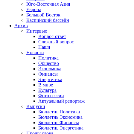
Юго-Восточная Азия
Европа
Большой Восток
Каспийский бассейн
Архив
Интервью
Вопрос-ответ
Сложный вопрос
Наши
Новости
Политика
Общество
Экономика
Финансы
Энергетика
В мире
Культура
Фото сессии
Актуальный репортаж
Выпуски
Бюллетнь Политика
Бюллетнь Экономика
Бюллетнь Финансы
Бюллетнь Энергетика
Прошу слова