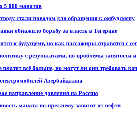
о 5 000 манатов
тводу стали поводом для обращения к омбудсмену
авки обнажило борьбу за власть в Тегеране
ится к будущему, но как пассажиры справятся с с
олитику с результатами, но проблемы занятости и
платят всё больше, но могут ли они требовать кач
 электромобилей Азербайджана
вое направление давления на Россию
ивость маната по-прежнему зависит от нефти