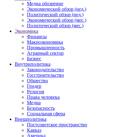
Медиа обозрение
Экономический обзор (нед.)
Политический обзор (нед.)
Экономический обзор (мес.)
Политический обзор (мес.)
Экономика
Финансы
Макроэкономика
Промышленность
Аграрный сектор
Бизнес
Внутриполитика
Законодательство
Госстроительство
Общество
Гендер
Религия
Права человека
Медиа
Безопасность
Социальная сфера
Внешполитика
Постсоветское пространство
Кавказ
Америка