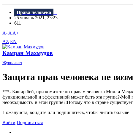
Права человека
25 январь 2021, 23:23
611
A-
A
A+
AZ
EN
Камран Махмудов
Журналист
Защита прав человека не воз
***- Башир бей, при комитете по правам человека Милли Медж
функциональной и эффективной может быть эта группа?-Мой под
необходимость в этой группе?!Потому что в стране существует 
Пожалуйста, войдите или подпишитесь, чтобы читать больше
Войти
Подписаться