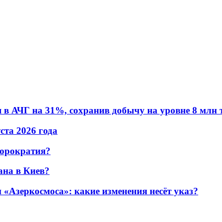
в АЧГ на 31%, сохранив добычу на уровне 8 млн 
уста 2026 года
бюрократия?
ана в Киев?
«Азеркосмоса»: какие изменения несёт указ?