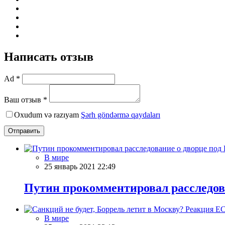
Написать отзыв
Ad *
Ваш отзыв *
Oxudum və razıyam
Şərh göndərmə qaydaları
Отправить
В мире
25 январь 2021 22:49
Путин прокомментировал расследов
В мире