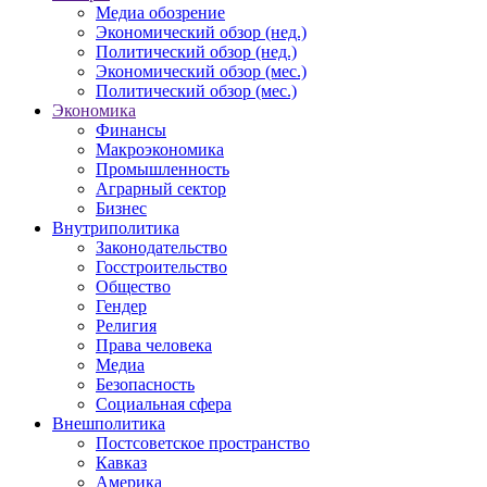
Медиа обозрение
Экономический обзор (нед.)
Политический обзор (нед.)
Экономический обзор (мес.)
Политический обзор (мес.)
Экономика
Финансы
Макроэкономика
Промышленность
Аграрный сектор
Бизнес
Внутриполитика
Законодательство
Госстроительство
Общество
Гендер
Религия
Права человека
Медиа
Безопасность
Социальная сфера
Внешполитика
Постсоветское пространство
Кавказ
Америка