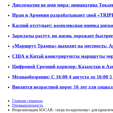
Дипломатия во имя мира: инициатива Токаев
Иран и Армения разрабатывают свой «TRIP
Каспий отступает: комплексная оценка риско
Зарплаты растут, но жизнь дорожает быстрее т
«Маршрут Трампа» выходит на местность: А
США и Китай конкурируютза маршруты че
Цифровой Средний коридор: Казахстан и Аз
Медиаобозрение: С 16:00 4 августа до 16:00 5
Вводится возрастной порог 16 лет для социа
Главная страница
Промышленность
Реорганизация SOCAR: «игра по-крупному» для привлеч