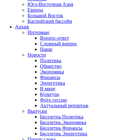
Юго-Восточная Азия
Европа
Большой Восток
Каспийский бассейн
Архив
Интервью
Вопрос-ответ
Сложный вопрос
Наши
Новости
Политика
Общество
Экономика
Финансы
Энергетика
В мире
Культура
Фото сессии
Актуальный репортаж
Выпуски
Бюллетнь Политика
Бюллетнь Экономика
Бюллетнь Финансы
Бюллетнь Энергетика
Прошу слова