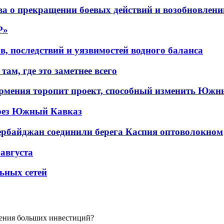
а о прекращении боевых действий и возобновлени
P»
в, последствий и уязвимостей водного баланса
ам, где это заметнее всего
рмения торопит проект, способный изменить Южн
рез Южный Кавказ
ербайджан соединили берега Каспия оптоволокном
 августа
льных сетей
ения больших инвестиций?