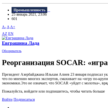
Промышленность
25 январь 2021, 23:06
601
A-
A
A+
AZ
EN
Евграшина Лада
Обозреватель
Реорганизация SOCAR: «игра
Президент Азербайджана Ильхам Алиев 23 января подписал у
что по мнению многих экспертов, смахивает на «игру по-круп
экономики.Это не означает, что SOCAR «уйдет с молотка», вряд
Пожалуйста, войдите или подпишитесь, чтобы читать больше
Войти
Подписаться