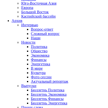
Юго-Восточная Азия
Европа
Большой Восток
Каспийский бассейн
Архив
Интервью
Вопрос-ответ
Сложный вопрос
Наши
Новости
Политика
Общество
Экономика
Финансы
Энергетика
В мире
Культура
Фото сессии
Актуальный репортаж
Выпуски
Бюллетнь Политика
Бюллетнь Экономика
Бюллетнь Финансы
Бюллетнь Энергетика
Прошу слова