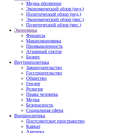
Медиа обозрение
Экономический обзор (нед.)
Политический обзор (нед.)
Экономический обзор (мес.)
Политический обзор (мес.)
Экономика
Финансы
Макроэкономика
Промышленность
Аграрный сектор
Бизнес
Внутриполитика
Законодательство
Госстроительство
Общество
Гендер
Религия
Права человека
Медиа
Безопасность
Социальная сфера
Внешполитика
Постсоветское пространство
Кавказ
Америка