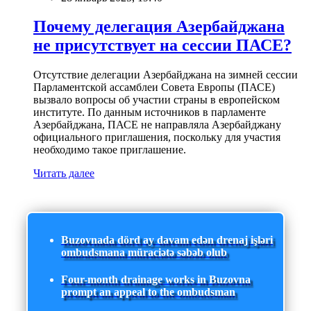
Почему делегация Азербайджана
не присутствует на сессии ПАСЕ?
Отсутствие делегации Азербайджана на зимней сессии
Парламентской ассамблеи Совета Европы (ПАСЕ)
вызвало вопросы об участии страны в европейском
институте. По данным источников в парламенте
Азербайджана, ПАСЕ не направляла Азербайджану
официального приглашения, поскольку для участия
необходимо такое приглашение.
Читать далее
Buzovnada dörd ay davam edən drenaj işləri
ombudsmana müraciətə səbəb olub
Four-month drainage works in Buzovna
prompt an appeal to the ombudsman