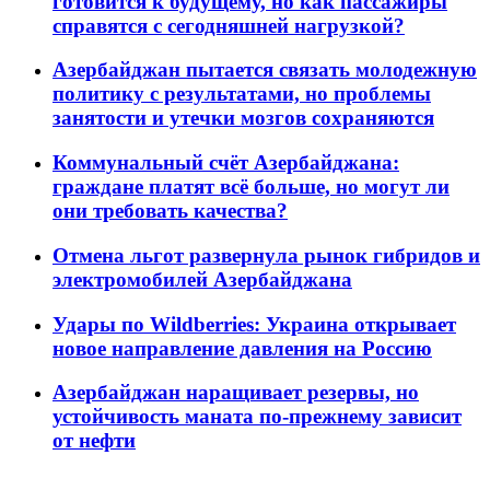
готовится к будущему, но как пассажиры
справятся с сегодняшней нагрузкой?
Азербайджан пытается связать молодежную
политику с результатами, но проблемы
занятости и утечки мозгов сохраняются
Коммунальный счёт Азербайджана:
граждане платят всё больше, но могут ли
они требовать качества?
Отмена льгот развернула рынок гибридов и
электромобилей Азербайджана
Удары по Wildberries: Украина открывает
новое направление давления на Россию
Азербайджан наращивает резервы, но
устойчивость маната по-прежнему зависит
от нефти