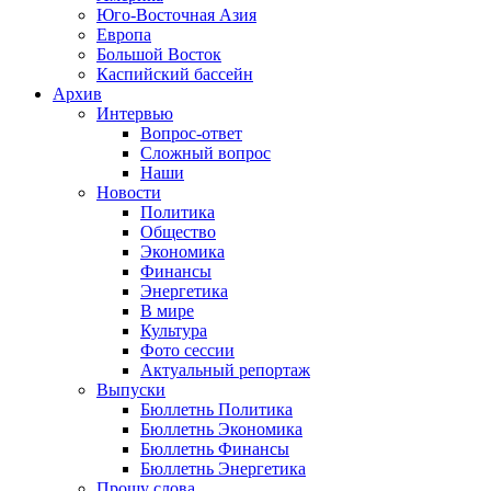
Юго-Восточная Азия
Европа
Большой Восток
Каспийский бассейн
Архив
Интервью
Вопрос-ответ
Сложный вопрос
Наши
Новости
Политика
Общество
Экономика
Финансы
Энергетика
В мире
Культура
Фото сессии
Актуальный репортаж
Выпуски
Бюллетнь Политика
Бюллетнь Экономика
Бюллетнь Финансы
Бюллетнь Энергетика
Прошу слова