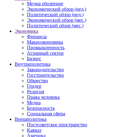
Медиа обозрение
Экономический обзор (нед.)
Политический обзор (нед.)
Экономический обзор (мес.)
Политический обзор (мес.)
Экономика
Финансы
Макроэкономика
Промышленность
Аграрный сектор
Бизнес
Внутриполитика
Законодательство
Госстроительство
Общество
Гендер
Религия
Права человека
Медиа
Безопасность
Социальная сфера
Внешполитика
Постсоветское пространство
Кавказ
Америка