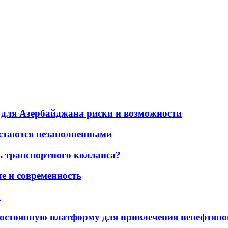
для Азербайджана риски и возможности
остаются незаполненными
ь транспортного коллапса?
е и современность
а
остоянную платформу для привлечения ненефтяно