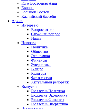
Юго-Восточная Азия
Европа
Большой Восток
Каспийский бассейн
Архив
Интервью
Вопрос-ответ
Сложный вопрос
Наши
Новости
Политика
Общество
Экономика
Финансы
Энергетика
В мире
Культура
Фото сессии
Актуальный репортаж
Выпуски
Бюллетнь Политика
Бюллетнь Экономика
Бюллетнь Финансы
Бюллетнь Энергетика
Прошу слова