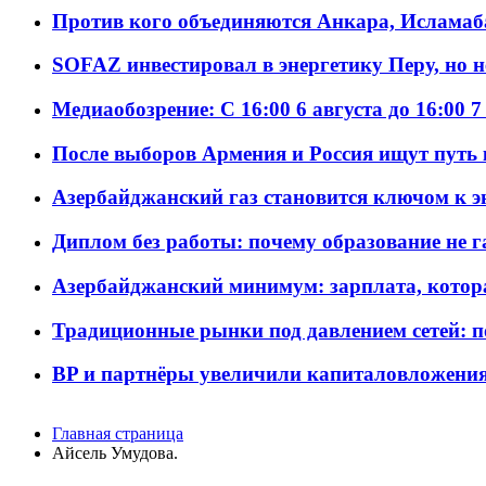
Против кого объединяются Анкара, Исламаб
SOFAZ инвестировал в энергетику Перу, но 
Медиаобозрение: С 16:00 6 августа до 16:00 7
После выборов Армения и Россия ищут путь к
Азербайджанский газ становится ключом к 
Диплом без работы: почему образование не 
Азербайджанский минимум: зарплата, котор
Традиционные рынки под давлением сетей: 
BP и партнёры увеличили капиталовложения 
Главная страница
Айсель Умудова.