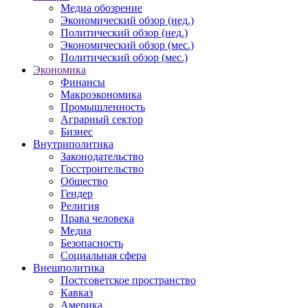
Медиа обозрение
Экономический обзор (нед.)
Политический обзор (нед.)
Экономический обзор (мес.)
Политический обзор (мес.)
Экономика
Финансы
Макроэкономика
Промышленность
Аграрный сектор
Бизнес
Внутриполитика
Законодательство
Госстроительство
Общество
Гендер
Религия
Права человека
Медиа
Безопасность
Социальная сфера
Внешполитика
Постсоветское пространство
Кавказ
Америка