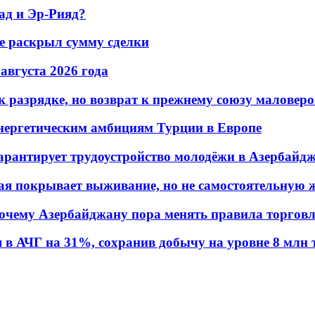
ад и Эр-Рияд?
не раскрыл сумму сделки
 августа 2026 года
 разрядке, но возврат к прежнему союзу маловеро
энергетическим амбициям Турции в Европе
гарантирует трудоустройство молодёжи в Азербайд
ая покрывает выживание, но не самостоятельную 
почему Азербайджану пора менять правила торгов
в АЧГ на 31%, сохранив добычу на уровне 8 млн 