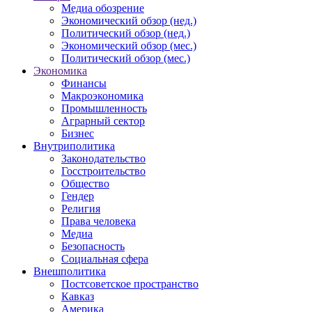
Медиа обозрение
Экономический обзор (нед.)
Политический обзор (нед.)
Экономический обзор (мес.)
Политический обзор (мес.)
Экономика
Финансы
Макроэкономика
Промышленность
Аграрный сектор
Бизнес
Внутриполитика
Законодательство
Госстроительство
Общество
Гендер
Религия
Права человека
Медиа
Безопасность
Социальная сфера
Внешполитика
Постсоветское пространство
Кавказ
Америка