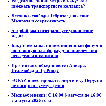
Разделение линий метро в Баку: как
избежать транспортного коллапса?
Летопись свободы Тебриза: движение
Мешруте и современность
Азербайджан централизует управление
медиа
Баку превращает инвестиционный форум в
постоянную платформу для привлечения
ненефтяного капитала
Против кого объединяются Анкара,
Исламабад и Эр-Рияд?
SOFAZ инвестировал в энергетику Перу, но
не раскрыл сумму сделки
Медиаобозрение: С 16:00 6 августа до 16:00
7 августа 2026 года