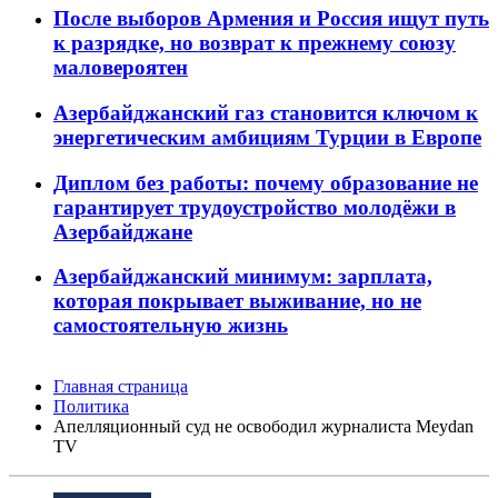
После выборов Армения и Россия ищут путь
к разрядке, но возврат к прежнему союзу
маловероятен
Азербайджанский газ становится ключом к
энергетическим амбициям Турции в Европе
Диплом без работы: почему образование не
гарантирует трудоустройство молодёжи в
Азербайджане
Азербайджанский минимум: зарплата,
которая покрывает выживание, но не
самостоятельную жизнь
Главная страница
Политика
Апелляционный суд не освободил журналиста Meydan
TV