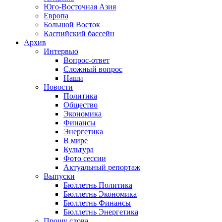
Юго-Восточная Азия
Европа
Большой Восток
Каспийский бассейн
Архив
Интервью
Вопрос-ответ
Сложный вопрос
Наши
Новости
Политика
Общество
Экономика
Финансы
Энергетика
В мире
Культура
Фото сессии
Актуальный репортаж
Выпуски
Бюллетнь Политика
Бюллетнь Экономика
Бюллетнь Финансы
Бюллетнь Энергетика
Прошу слова