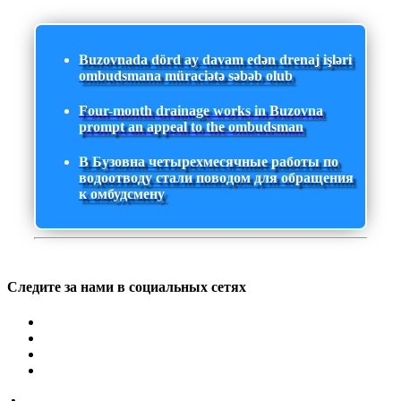
Buzovnada dörd ay davam edən drenaj işləri
ombudsmana müraciətə səbəb olub
Four-month drainage works in Buzovna
prompt an appeal to the ombudsman
В Бузовна четырехмесячные работы по
водоотводу стали поводом для обращения
к омбудсмену
Следите за нами в социальных сетях