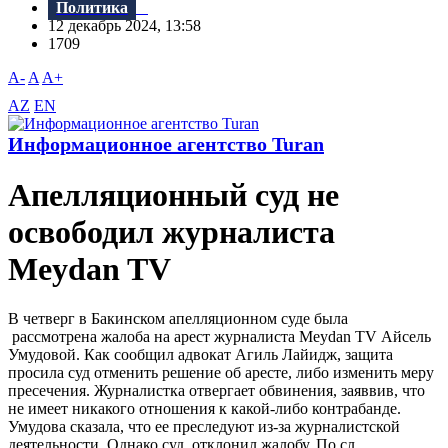
Политика
12 декабрь 2024, 13:58
1709
A-
A
A+
AZ
EN
Информационное агентство Turan
Апелляционный суд не
освободил журналиста
Meydan TV
В четверг в Бакинском апелляционном суде была
рассмотрена жалоба на арест журналиста Meydan TV Айсель
Умудовой. Как сообщил адвокат Агиль Лайидж, защита
просила суд отменить решение об аресте, либо изменить меру
пресечения. Журналистка отвергает обвинения, заяввив, что
не имеет никакого отношения к какой-либо контрабанде.
Умудова сказала, что ее преследуют из-за журналистской
деятельности. Однако суд отклонил жалобу. По сл...