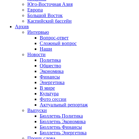
Юго-Восточная Азия
Европа
Большой Восток
Каспийский бассейн
Архив
Интервью
Вопрос-ответ
Сложный вопрос
Наши
Новости
Политика
Общество
Экономика
Финансы
Энергетика
В мире
Культура
Фото сессии
Актуальный репортаж
Выпуски
Бюллетнь Политика
Бюллетнь Экономика
Бюллетнь Финансы
Бюллетнь Энергетика
Прошу слова