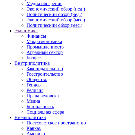
Медиа обозрение
Экономический обзор (нед.)
Политический обзор (нед.)
Экономический обзор (мес.)
Политический обзор (мес.)
Экономика
Финансы
Макроэкономика
Промышленность
Аграрный сектор
Бизнес
Внутриполитика
Законодательство
Госстроительство
Общество
Гендер
Религия
Права человека
Медиа
Безопасность
Социальная сфера
Внешполитика
Постсоветское пространство
Кавказ
Америка