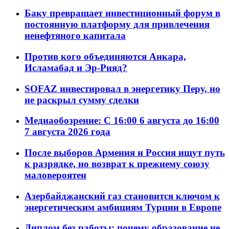
Баку превращает инвестиционный форум в
постоянную платформу для привлечения
ненефтяного капитала
Против кого объединяются Анкара,
Исламабад и Эр-Рияд?
SOFAZ инвестировал в энергетику Перу, но
не раскрыл сумму сделки
Медиаобозрение: С 16:00 6 августа до 16:00
7 августа 2026 года
После выборов Армения и Россия ищут путь
к разрядке, но возврат к прежнему союзу
маловероятен
Азербайджанский газ становится ключом к
энергетическим амбициям Турции в Европе
Диплом без работы: почему образование не