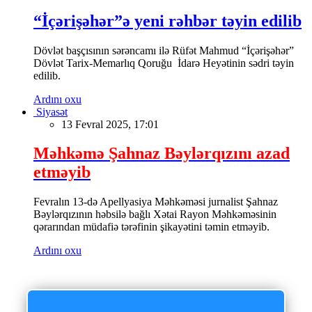
“İçərişəhər”ə yeni rəhbər təyin edilib
Dövlət başçısının sərəncamı ilə Rüfət Mahmud “İçərişəhər”
Dövlət Tarix-Memarlıq Qoruğu İdarə Heyətinin sədri təyin
edilib.
Ardını oxu
Siyasət
13 Fevral 2025, 17:01
Məhkəmə Şahnaz Bəylərqızını azad
etməyib
Fevralın 13-də Apellyasiya Məhkəməsi jurnalist Şahnaz
Bəylərqızının həbsilə bağlı Xətai Rayon Məhkəməsinin
qərarından müdafiə tərəfinin şikayətini təmin etməyib.
Ardını oxu