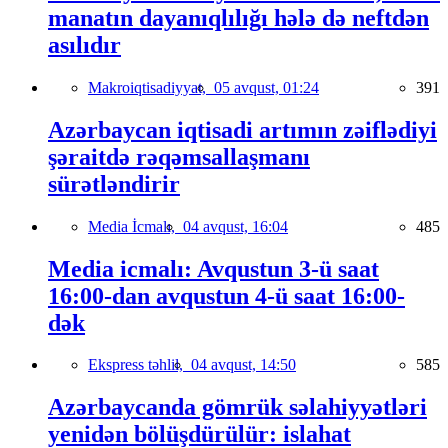
manatın dayanıqlılığı hələ də neftdən
asılıdır
Makroiqtisadiyyat,
05 avqust, 01:24
391
Azərbaycan iqtisadi artımın zəiflədiyi
şəraitdə rəqəmsallaşmanı
sürətləndirir
Media İcmalı,
04 avqust, 16:04
485
Media icmalı: Avqustun 3-ü saat
16:00-dan avqustun 4-ü saat 16:00-
dək
Ekspress təhlil,
04 avqust, 14:50
585
Azərbaycanda gömrük səlahiyyətləri
yenidən bölüşdürülür: islahat