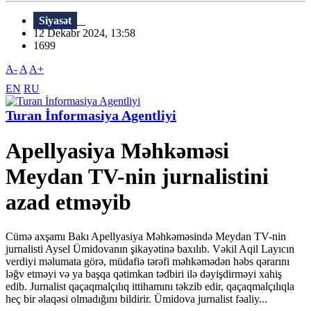
Siyasət
12 Dekabr 2024, 13:58
1699
A-
A
A+
EN
RU
Turan İnformasiya Agentliyi
Apellyasiya Məhkəməsi
Meydan TV-nin jurnalistini
azad etməyib
Cümə axşamı Bakı Apellyasiya Məhkəməsində Meydan TV-nin
jurnalisti Aysel Ümidovanın şikayətinə baxılıb. Vəkil Aqil Layıcın
verdiyi məlumata görə, müdafiə tərəfi məhkəmədən həbs qərarını
ləğv etməyi və ya başqa qətimkan tədbiri ilə dəyişdirməyi xahiş
edib. Jurnalist qaçaqmalçılıq ittihamını təkzib edir, qaçaqmalçılıqla
heç bir əlaqəsi olmadığını bildirir. Ümidova jurnalist fəaliy...