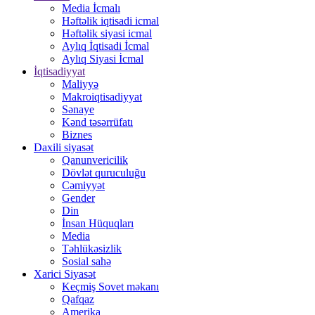
Media İcmalı
Həftəlik iqtisadi icmal
Həftəlik siyasi icmal
Aylıq İqtisadi İcmal
Aylıq Siyasi İcmal
İqtisadiyyat
Maliyyə
Makroiqtisadiyyat
Sənaye
Kənd təsərrüfatı
Biznes
Daxili siyasət
Qanunvericilik
Dövlət quruculuğu
Cəmiyyət
Gender
Din
İnsan Hüquqları
Media
Təhlükəsizlik
Sosial sahə
Xarici Siyasət
Keçmiş Sovet məkanı
Qafqaz
Amerika