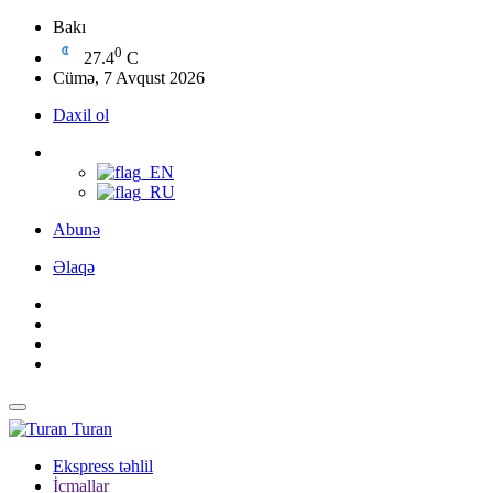
Bakı
0
27.4
C
Cümə, 7 Avqust 2026
Daxil ol
Abunə
Əlaqə
Turan
Ekspress təhlil
İcmallar