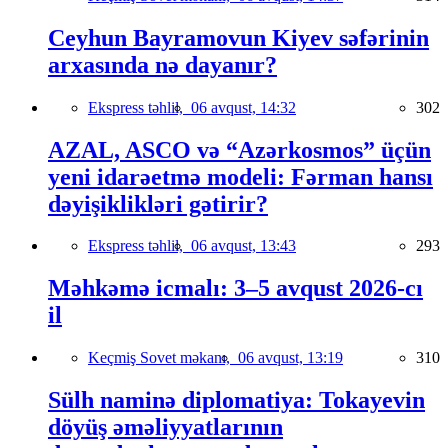
Ceyhun Bayramovun Kiyev səfərinin
arxasında nə dayanır?
Ekspress təhlil,
06 avqust, 14:32
302
AZAL, ASCO və “Azərkosmos” üçün
yeni idarəetmə modeli: Fərman hansı
dəyişiklikləri gətirir?
Ekspress təhlil,
06 avqust, 13:43
293
Məhkəmə icmalı: 3–5 avqust 2026-cı
il
Keçmiş Sovet məkanı,
06 avqust, 13:19
310
Sülh naminə diplomatiya: Tokayevin
döyüş əməliyyatlarının