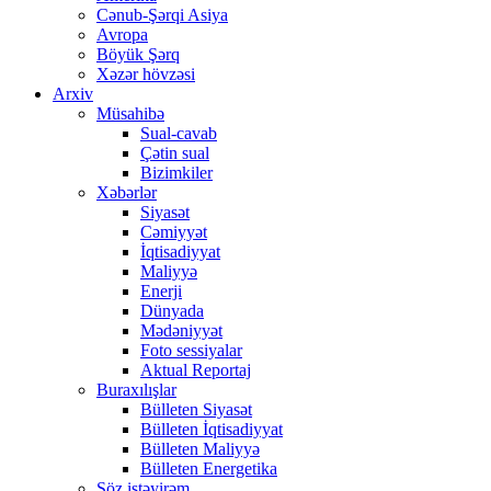
Cənub-Şərqi Asiya
Avropa
Böyük Şərq
Xəzər hövzəsi
Arxiv
Müsahibə
Sual-cavab
Çətin sual
Bizimkiler
Xəbərlər
Siyasət
Cəmiyyət
İqtisadiyyat
Maliyyə
Enerji
Dünyada
Mədəniyyət
Foto sessiyalar
Aktual Reportaj
Buraxılışlar
Bülleten Siyasət
Bülleten İqtisadiyyat
Bülleten Maliyyə
Bülleten Energetika
Söz istəyirəm