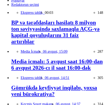
Populyar
Redaktorun seçimi
Ekspress təhlil,
00:03
148
BP və tərəfdaşları hasilatı 8 milyon
ton səviyyəsində saxlamaqla AÇG-yə
kapital qoyuluşlarını 31 faiz
artırıblar
Media İcmalı,
06 avqust, 15:09
287
Media icmalı: 5 avqust saat 16:00-dan
6 avqust 2026-cı il saat 16:00-dək
Ekspress təhlil,
06 avqust, 14:51
305
Gömrükdə keyfiyyət inqilabı, yoxsa
yeni bürokratiya?
Keçmiş Sovet məkanı,
06 avqust, 14:37
314