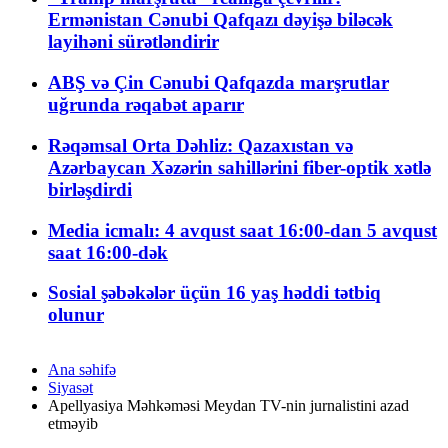
Ermənistan Cənubi Qafqazı dəyişə biləcək
layihəni sürətləndirir
ABŞ və Çin Cənubi Qafqazda marşrutlar
uğrunda rəqabət aparır
Rəqəmsal Orta Dəhliz: Qazaxıstan və
Azərbaycan Xəzərin sahillərini fiber-optik xətlə
birləşdirdi
Media icmalı: 4 avqust saat 16:00-dan 5 avqust
saat 16:00-dək
Sosial şəbəkələr üçün 16 yaş həddi tətbiq
olunur
Ana səhifə
Siyasət
Apellyasiya Məhkəməsi Meydan TV-nin jurnalistini azad
etməyib