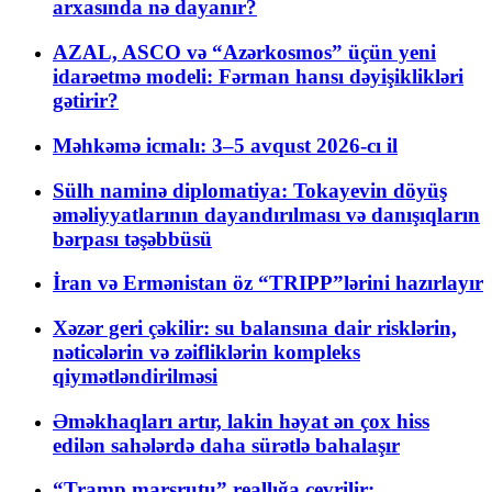
arxasında nə dayanır?
AZAL, ASCO və “Azərkosmos” üçün yeni
idarəetmə modeli: Fərman hansı dəyişiklikləri
gətirir?
Məhkəmə icmalı: 3–5 avqust 2026-cı il
Sülh naminə diplomatiya: Tokayevin döyüş
əməliyyatlarının dayandırılması və danışıqların
bərpası təşəbbüsü
İran və Ermənistan öz “TRIPP”lərini hazırlayır
Xəzər geri çəkilir: su balansına dair risklərin,
nəticələrin və zəifliklərin kompleks
qiymətləndirilməsi
Əməkhaqları artır, lakin həyat ən çox hiss
edilən sahələrdə daha sürətlə bahalaşır
“Tramp marşrutu” reallığa çevrilir: