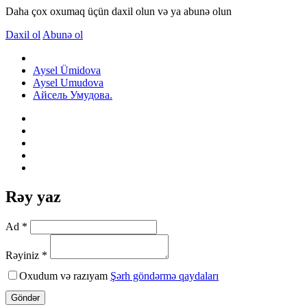
Daha çox oxumaq üçün daxil olun və ya abunə olun
Daxil ol
Abunə ol
Aysel Ümidova
Aysel Umudova
Айсель Умудова.
Rəy yaz
Ad *
Rəyiniz *
Oxudum və razıyam
Şərh göndərmə qaydaları
Göndər