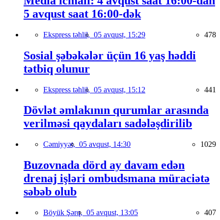
Media icmalı: 4 avqust saat 16:00-dan
5 avqust saat 16:00-dək
Ekspress təhlil,
05 avqust, 15:29
478
Sosial şəbəkələr üçün 16 yaş həddi
tətbiq olunur
Ekspress təhlil,
05 avqust, 15:12
441
Dövlət əmlakının qurumlar arasında
verilməsi qaydaları sadələşdirilib
Cəmiyyət,
05 avqust, 14:30
1029
Buzovnada dörd ay davam edən
drenaj işləri ombudsmana müraciətə
səbəb olub
Böyük Şərq,
05 avqust, 13:05
407