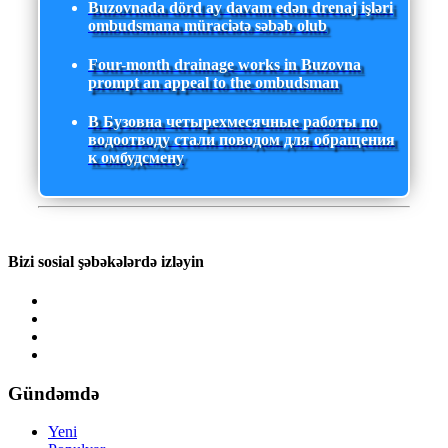
Buzovnada dörd ay davam edən drenaj işləri
ombudsmana müraciətə səbəb olub
Four-month drainage works in Buzovna
prompt an appeal to the ombudsman
В Бузовна четырехмесячные работы по
водоотводу стали поводом для обращения
к омбудсмену
Bizi sosial şəbəkələrdə izləyin
Gündəmdə
Yeni