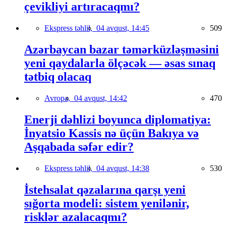
çevikliyi artıracaqmı?
Ekspress təhlil,
04 avqust, 14:45
509
Azərbaycan bazar təmərküzləşməsini
yeni qaydalarla ölçəcək — əsas sınaq
tətbiq olacaq
Avropa,
04 avqust, 14:42
470
Enerji dəhlizi boyunca diplomatiya:
İnyatsio Kassis nə üçün Bakıya və
Aşqabada səfər edir?
Ekspress təhlil,
04 avqust, 14:38
530
İstehsalat qəzalarına qarşı yeni
sığorta modeli: sistem yenilənir,
risklər azalacaqmı?