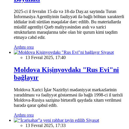
2025-ci il fevralın 15-də və 18-də Day.az saytında Turan
İnformasiya Agentliyinin fəaliyyəti ilə bağlı böhtan xarakterli
iddialar irəli sürülən məqalələr dərc edilib. Bu materiallarda
müəllif agentliyi Qərb maliyyəsindən asılı və xarici
strukturların maraqlarına tabe olan bir qurum kimi təqdim
etməyə cəhd edir.
Ardını oxu
Siyasət
13 Fevral 2025, 17:40
Moldova Kişinyovdakı "Rus Evi"ni
bağlayır
Moldova Xarici İşlər Nazirliyi mədəniyyət mərkəzlərinin
yaradılması və fəaliyyət göstərməsi ilə bağlı 1998-ci il tarixli
Moldova-Rusiya sazişinə birtərəfli qaydada xitam verilməsi
barədə qərar qəbul edib.
Ardını oxu
Siyasət
13 Fevral 2025, 17:33