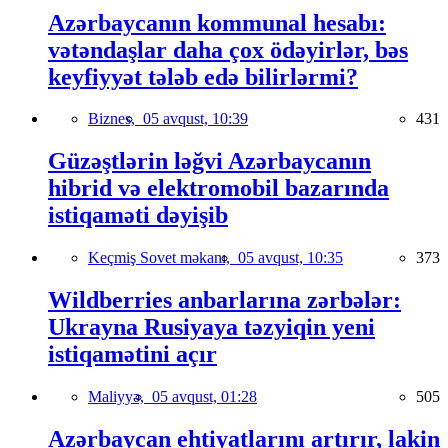
Azərbaycanın kommunal hesabı:
vətəndaşlar daha çox ödəyirlər, bəs
keyfiyyət tələb edə bilirlərmi?
Biznes,
05 avqust, 10:39
431
Güzəştlərin ləğvi Azərbaycanın
hibrid və elektromobil bazarında
istiqaməti dəyişib
Keçmiş Sovet məkanı,
05 avqust, 10:35
373
Wildberries anbarlarına zərbələr:
Ukrayna Rusiyaya təzyiqin yeni
istiqamətini açır
Maliyyə,
05 avqust, 01:28
505
Azərbaycan ehtiyatlarını artırır, lakin