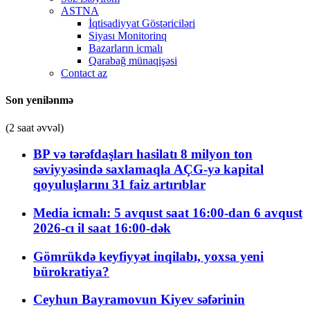
ASTNA
İqtisadiyyat Göstəriciləri
Siyası Monitorinq
Bazarların icmalı
Qarabağ münaqişəsi
Contact az
Son yenilənmə
(2 saat əvvəl)
BP və tərəfdaşları hasilatı 8 milyon ton
səviyyəsində saxlamaqla AÇG-yə kapital
qoyuluşlarını 31 faiz artırıblar
Media icmalı: 5 avqust saat 16:00-dan 6 avqust
2026-cı il saat 16:00-dək
Gömrükdə keyfiyyət inqilabı, yoxsa yeni
bürokratiya?
Ceyhun Bayramovun Kiyev səfərinin