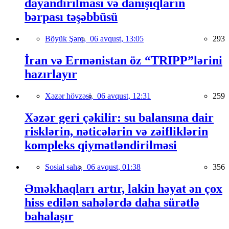
dayandırılması və danışıqların
bərpası təşəbbüsü
Böyük Şərq,
06 avqust, 13:05
293
İran və Ermənistan öz “TRIPP”lərini
hazırlayır
Xəzər hövzəsi,
06 avqust, 12:31
259
Xəzər geri çəkilir: su balansına dair
risklərin, nəticələrin və zəifliklərin
kompleks qiymətləndirilməsi
Sosial sahə,
06 avqust, 01:38
356
Əməkhaqları artır, lakin həyat ən çox
hiss edilən sahələrdə daha sürətlə
bahalaşır