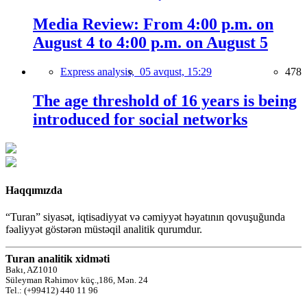
Media Review: From 4:00 p.m. on
August 4 to 4:00 p.m. on August 5
Express analysis,
05 avqust, 15:29
478
The age threshold of 16 years is being
introduced for social networks
Haqqımızda
“Turan” siyasət, iqtisadiyyat və cəmiyyət həyatının qovuşuğunda
fəaliyyət göstərən müstəqil analitik qurumdur.
Turan analitik xidməti
Bakı, AZ1010
Süleyman Rəhimov küç.,186, Mən. 24
Tel.: (+99412) 440 11 96