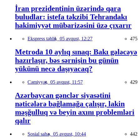
İran prezidentinin üzərində qara
buludlar: istefa təkzibi Tehrandakı
hakimiyyət mübarizəsini üzə çıxarır
Ekspress təhlil,
05 avqust, 12:27
475
Metroda 10 aylıq sınaq: Bakı gələcəyə
hazırlaşır, bəs sərnişin bu günün
yükünü necə daşıyacaq?
Cəmiyyət,
05 avqust, 11:57
429
Azərbaycan gənclər siyasətini
nəticələrə bağlamağa çalışır, lakin
məşğulluq və beyin axını problemləri
qalır
Sosial sahə,
05 avqust, 10:44
442