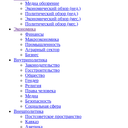
Медиа обозрение
Экономический обзор (нед.)
Политический обзор (нед.)
Экономический обзор (мес.)
Политический обзор (мес.)
Экономика
Финансы
Макроэкономика
Промышленность
Аграрный сектор
Бизнес
Внутриполитика
Законодательство
Госстроительство
Общество
Гендер
Религия
Права человека
Медиа
Безопасность
Социальная сфера
Внешполитика
Постсоветское пространство
Кавказ
Америка