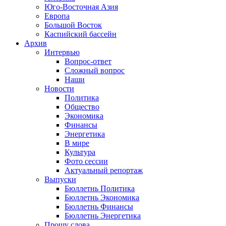
Юго-Восточная Азия
Европа
Большой Восток
Каспийский бассейн
Архив
Интервью
Вопрос-ответ
Сложный вопрос
Наши
Новости
Политика
Общество
Экономика
Финансы
Энергетика
В мире
Культура
Фото сессии
Актуальный репортаж
Выпуски
Бюллетнь Политика
Бюллетнь Экономика
Бюллетнь Финансы
Бюллетнь Энергетика
Прошу слова