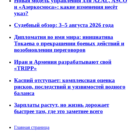
Новая модель управления для AZAL, ASCO
и «Азеркосмоса»: какие изменения несёт
указ?
Судебный обзор: 3–5 августа 2026 года
Дипломатия во имя мира: инициатива
Токаева о прекращении боевых действий и
возобновлении переговоров
Иран и Армения разрабатывают свой
«TRIPP»
Каспий отступает: комплексная оценка
рисков, последствий и уязвимостей водного
баланса
Зарплаты растут, но жизнь дорожает
быстрее там, где это заметнее всего
Главная страница