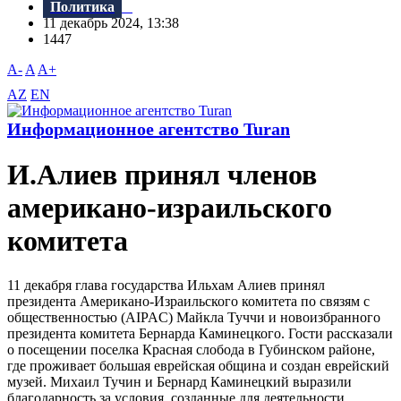
Политика
11 декабрь 2024, 13:38
1447
A-
A
A+
AZ
EN
Информационное агентство Turan
И.Алиев принял членов
американо-израильского
комитета
11 декабря глава государства Ильхам Алиев принял
президента Американо-Израильского комитета по связям с
общественностью (AIPAC) Майкла Туччи и новоизбранного
президента комитета Бернарда Каминецкого. Гости рассказали
о посещении поселка Красная слобода в Губинском районе,
где проживает большая еврейская община и создан еврейский
музей. Михаил Тучин и Бернард Каминецкий выразили
благодарность за условия, созданные для деятельности