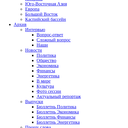
Юго-Восточная Азия
Европа
Большой Восток
Каспийский бассейн
Архив
Интервью
Вопрос-ответ
Сложный вопрос
Наши
Новости
Политика
Общество
Экономика
Финансы
Энергетика
В мире
Культура
Фото сессии
Актуальный репортаж
Выпуски
Бюллетнь Политика
Бюллетнь Экономика
Бюллетнь Финансы
Бюллетнь Энергетика
Прошу слова