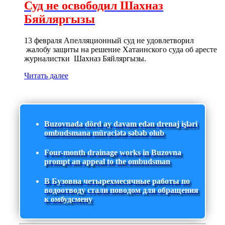
Суд не освободил Шахназ
Бяйляргызы
13 февраля Апелляционный суд не удовлетворил
жалобу защиты на решение Хатаинского суда об аресте
журналистки Шахназ Бяйляргызы.
Читать далее
Buzovnada dörd ay davam edən drenaj işləri
ombudsmana müraciətə səbəb olub
Four-month drainage works in Buzovna
prompt an appeal to the ombudsman
В Бузовна четырехмесячные работы по
водоотводу стали поводом для обращения
к омбудсмену