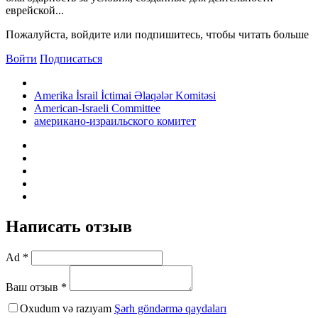
еврейской...
Пожалуйста, войдите или подпишитесь, чтобы читать больше
Войти
Подписаться
Amerika İsrail İctimai Əlaqələr Komitəsi
American-Israeli Committee
американо-израильского комитет
Написать отзыв
Ad *
Ваш отзыв *
Oxudum və razıyam
Şərh göndərmə qaydaları