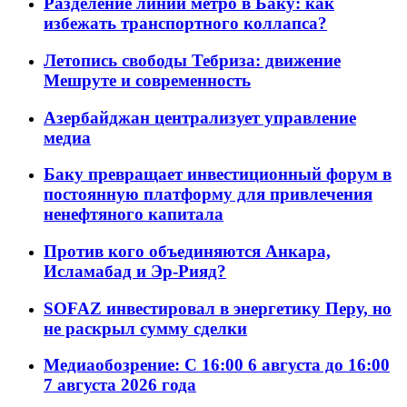
Разделение линий метро в Баку: как
избежать транспортного коллапса?
Летопись свободы Тебриза: движение
Мешруте и современность
Азербайджан централизует управление
медиа
Баку превращает инвестиционный форум в
постоянную платформу для привлечения
ненефтяного капитала
Против кого объединяются Анкара,
Исламабад и Эр-Рияд?
SOFAZ инвестировал в энергетику Перу, но
не раскрыл сумму сделки
Медиаобозрение: С 16:00 6 августа до 16:00
7 августа 2026 года