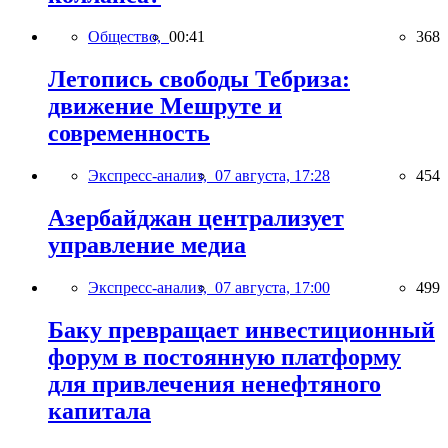
Общество,
00:41
368
Летопись свободы Тебриза:
движение Мешруте и
современность
Экспресс-анализ,
07 августа, 17:28
454
Азербайджан централизует
управление медиа
Экспресс-анализ,
07 августа, 17:00
499
Баку превращает инвестиционный
форум в постоянную платформу
для привлечения ненефтяного
капитала