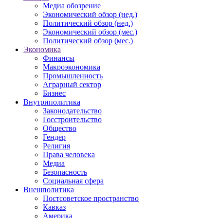
Медиа обозрение
Экономический обзор (нед.)
Политический обзор (нед.)
Экономический обзор (мес.)
Политический обзор (мес.)
Экономика
Финансы
Макроэкономика
Промышленность
Аграрный сектор
Бизнес
Внутриполитика
Законодательство
Госстроительство
Общество
Гендер
Религия
Права человека
Медиа
Безопасность
Социальная сфера
Внешполитика
Постсоветское пространство
Кавказ
Америка