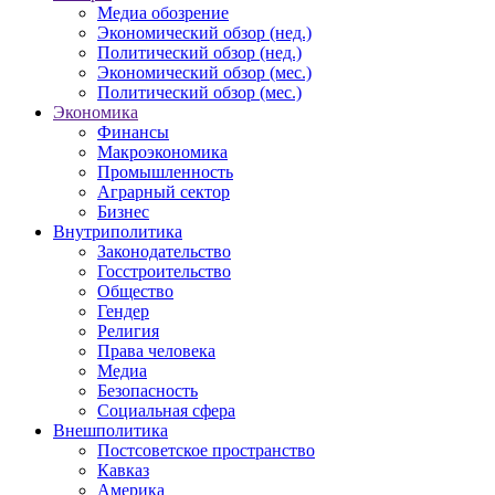
Медиа обозрение
Экономический обзор (нед.)
Политический обзор (нед.)
Экономический обзор (мес.)
Политический обзор (мес.)
Экономика
Финансы
Макроэкономика
Промышленность
Аграрный сектор
Бизнес
Внутриполитика
Законодательство
Госстроительство
Общество
Гендер
Религия
Права человека
Медиа
Безопасность
Социальная сфера
Внешполитика
Постсоветское пространство
Кавказ
Америка