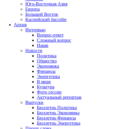
Юго-Восточная Азия
Европа
Большой Восток
Каспийский бассейн
Архив
Интервью
Вопрос-ответ
Сложный вопрос
Наши
Новости
Политика
Общество
Экономика
Финансы
Энергетика
В мире
Культура
Фото сессии
Актуальный репортаж
Выпуски
Бюллетнь Политика
Бюллетнь Экономика
Бюллетнь Финансы
Бюллетнь Энергетика
Прошу слова