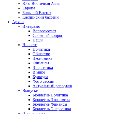
Юго-Восточная Азия
Европа
Большой Восток
Каспийский бассейн
Архив
Интервью
Вопрос-ответ
Сложный вопрос
Наши
Новости
Политика
Общество
Экономика
Финансы
Энергетика
В мире
Культура
Фото сессии
Актуальный репортаж
Выпуски
Бюллетнь Политика
Бюллетнь Экономика
Бюллетнь Финансы
Бюллетнь Энергетика
Прошу слова