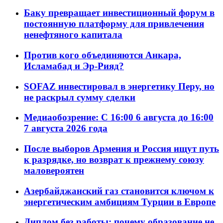
Баку превращает инвестиционный форум в
постоянную платформу для привлечения
ненефтяного капитала
Против кого объединяются Анкара,
Исламабад и Эр-Рияд?
SOFAZ инвестировал в энергетику Перу, но
не раскрыл сумму сделки
Медиаобозрение: С 16:00 6 августа до 16:00
7 августа 2026 года
После выборов Армения и Россия ищут путь
к разрядке, но возврат к прежнему союзу
маловероятен
Азербайджанский газ становится ключом к
энергетическим амбициям Турции в Европе
Диплом без работы: почему образование не