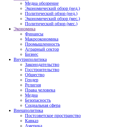
Медиа обозрение
Экономический обзор (нед.)
Политический обзор (нед.)
Экономический обзор (мес.)
Политический обзор (мес.)
Экономика
Финансы
Макроэкономика
Промышленность
Аграрный сектор
Бизнес
Внутриполитика
Законодательство
Госстроительство
Общество
Гендер
Религия
Права человека
Медиа
Безопасность
Социальная сфера
Внешполитика
Постсоветское пространство
Кавказ
Америка