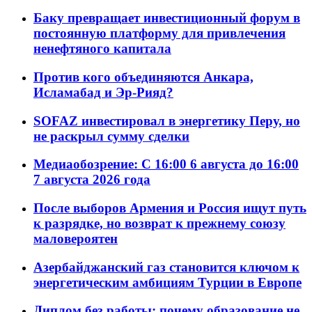
Баку превращает инвестиционный форум в
постоянную платформу для привлечения
ненефтяного капитала
Против кого объединяются Анкара,
Исламабад и Эр-Рияд?
SOFAZ инвестировал в энергетику Перу, но
не раскрыл сумму сделки
Медиаобозрение: С 16:00 6 августа до 16:00
7 августа 2026 года
После выборов Армения и Россия ищут путь
к разрядке, но возврат к прежнему союзу
маловероятен
Азербайджанский газ становится ключом к
энергетическим амбициям Турции в Европе
Диплом без работы: почему образование не