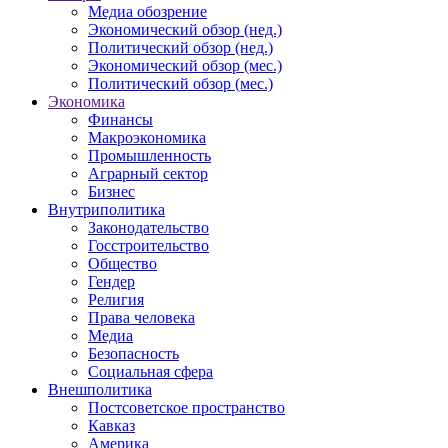
Медиа обозрение
Экономический обзор (нед.)
Политический обзор (нед.)
Экономический обзор (мес.)
Политический обзор (мес.)
Экономика
Финансы
Макроэкономика
Промышленность
Аграрный сектор
Бизнес
Внутриполитика
Законодательство
Госстроительство
Общество
Гендер
Религия
Права человека
Медиа
Безопасность
Социальная сфера
Внешполитика
Постсоветское пространство
Кавказ
Америка