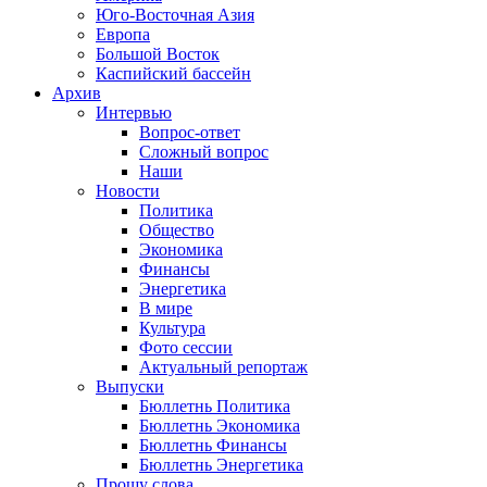
Юго-Восточная Азия
Европа
Большой Восток
Каспийский бассейн
Архив
Интервью
Вопрос-ответ
Сложный вопрос
Наши
Новости
Политика
Общество
Экономика
Финансы
Энергетика
В мире
Культура
Фото сессии
Актуальный репортаж
Выпуски
Бюллетнь Политика
Бюллетнь Экономика
Бюллетнь Финансы
Бюллетнь Энергетика
Прошу слова