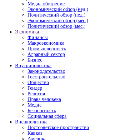
Медиа обозрение
Экономический обзор (нед.)
Политический обзор (нед.)
Экономический обзор (мес.)
Политический обзор (мес.)
Экономика
Финансы
Макроэкономика
Промышленность
Аграрный сектор
Бизнес
Внутриполитика
Законодательство
Госстроительство
Общество
Гендер
Религия
Права человека
Медиа
Безопасность
Социальная сфера
Внешполитика
Постсоветское пространство
Кавказ
Америка