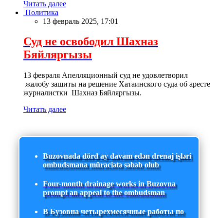
Читать далее
Политика
13 февраль 2025, 17:01
Суд не освободил Шахназ
Бяйляргызы
13 февраля Апелляционный суд не удовлетворил
жалобу защиты на решение Хатаинского суда об аресте
журналистки Шахназ Бяйляргызы.
Читать далее
Buzovnada dörd ay davam edən drenaj işləri
ombudsmana müraciətə səbəb olub
Four-month drainage works in Buzovna
prompt an appeal to the ombudsman
В Бузовна четырехмесячные работы по