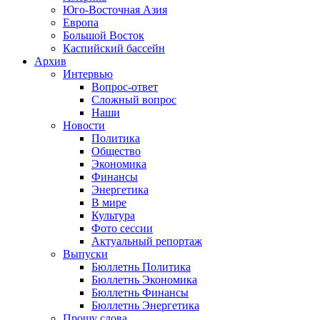
Юго-Восточная Азия
Европа
Большой Восток
Каспийский бассейн
Архив
Интервью
Вопрос-ответ
Сложный вопрос
Наши
Новости
Политика
Общество
Экономика
Финансы
Энергетика
В мире
Культура
Фото сессии
Актуальный репортаж
Выпуски
Бюллетнь Политика
Бюллетнь Экономика
Бюллетнь Финансы
Бюллетнь Энергетика
Прошу слова