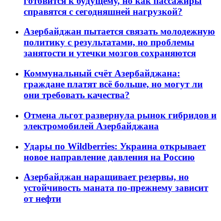
готовится к будущему, но как пассажиры
справятся с сегодняшней нагрузкой?
Азербайджан пытается связать молодежную
политику с результатами, но проблемы
занятости и утечки мозгов сохраняются
Коммунальный счёт Азербайджана:
граждане платят всё больше, но могут ли
они требовать качества?
Отмена льгот развернула рынок гибридов и
электромобилей Азербайджана
Удары по Wildberries: Украина открывает
новое направление давления на Россию
Азербайджан наращивает резервы, но
устойчивость маната по-прежнему зависит
от нефти