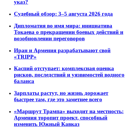
указ?
Судебный обзор: 3–5 августа 2026 года
Дипломатия во имя мира: инициатива
Токаева о прекращении боевых действий и
возобновлении переговоров
Иран и Армения разрабатывают свой
«TRIPP»
Каспий отступает: комплексная оценка
рисков, последствий и уязвимостей водного
баланса
Зарплаты растут, но жизнь дорожает
быстрее там, где это заметнее всего
«Маршрут Трампа» выходит на местность:
Армения торопит проект, способный
изменить Южный Кавказ