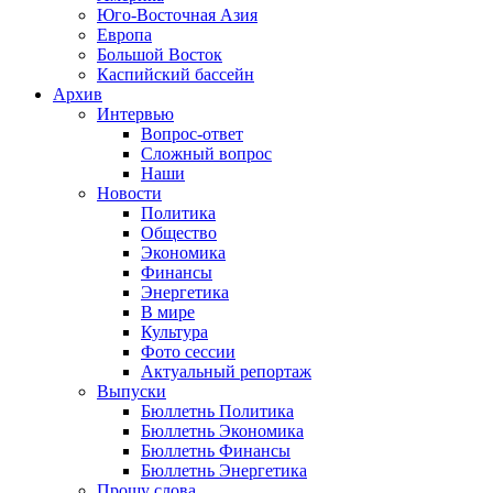
Юго-Восточная Азия
Европа
Большой Восток
Каспийский бассейн
Архив
Интервью
Вопрос-ответ
Сложный вопрос
Наши
Новости
Политика
Общество
Экономика
Финансы
Энергетика
В мире
Культура
Фото сессии
Актуальный репортаж
Выпуски
Бюллетнь Политика
Бюллетнь Экономика
Бюллетнь Финансы
Бюллетнь Энергетика
Прошу слова