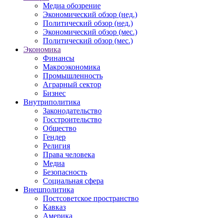
Медиа обозрение
Экономический обзор (нед.)
Политический обзор (нед.)
Экономический обзор (мес.)
Политический обзор (мес.)
Экономика
Финансы
Макроэкономика
Промышленность
Аграрный сектор
Бизнес
Внутриполитика
Законодательство
Госстроительство
Общество
Гендер
Религия
Права человека
Медиа
Безопасность
Социальная сфера
Внешполитика
Постсоветское пространство
Кавказ
Америка