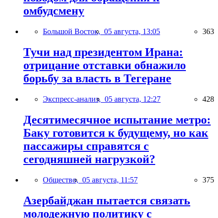
омбудсмену
Большой Восток,
05 августа, 13:05
363
Тучи над президентом Ирана:
отрицание отставки обнажило
борьбу за власть в Тегеране
Экспресс-анализ,
05 августа, 12:27
428
Десятимесячное испытание метро:
Баку готовится к будущему, но как
пассажиры справятся с
сегодняшней нагрузкой?
Общество,
05 августа, 11:57
375
Азербайджан пытается связать
молодежную политику с