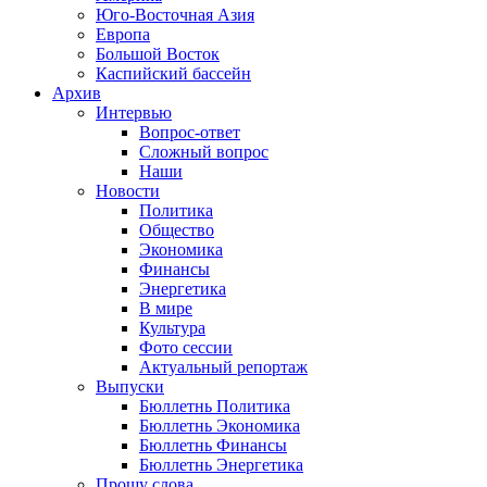
Юго-Восточная Азия
Европа
Большой Восток
Каспийский бассейн
Архив
Интервью
Вопрос-ответ
Сложный вопрос
Наши
Новости
Политика
Общество
Экономика
Финансы
Энергетика
В мире
Культура
Фото сессии
Актуальный репортаж
Выпуски
Бюллетнь Политика
Бюллетнь Экономика
Бюллетнь Финансы
Бюллетнь Энергетика
Прошу слова