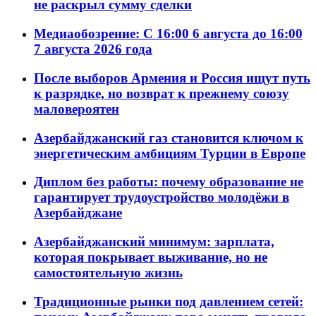
не раскрыл сумму сделки
Медиаобозрение: С 16:00 6 августа до 16:00
7 августа 2026 года
После выборов Армения и Россия ищут путь
к разрядке, но возврат к прежнему союзу
маловероятен
Азербайджанский газ становится ключом к
энергетическим амбициям Турции в Европе
Диплом без работы: почему образование не
гарантирует трудоустройство молодёжи в
Азербайджане
Азербайджанский минимум: зарплата,
которая покрывает выживание, но не
самостоятельную жизнь
Традиционные рынки под давлением сетей: