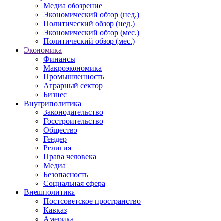
Медиа обозрение
Экономический обзор (нед.)
Политический обзор (нед.)
Экономический обзор (мес.)
Политический обзор (мес.)
Экономика
Финансы
Макроэкономика
Промышленность
Аграрный сектор
Бизнес
Внутриполитика
Законодательство
Госстроительство
Общество
Гендер
Религия
Права человека
Медиа
Безопасность
Социальная сфера
Внешполитика
Постсоветское пространство
Кавказ
Америка