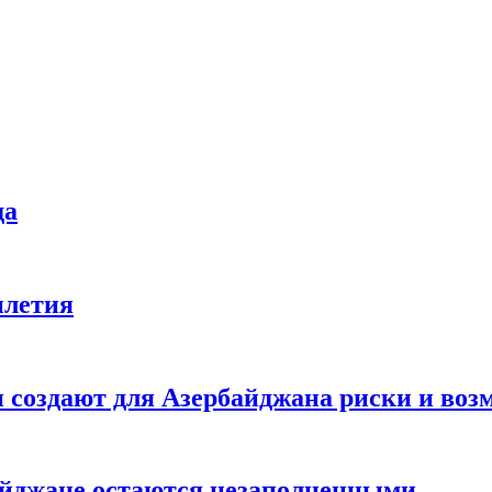
да
илетия
создают для Азербайджана риски и воз
айджане остаются незаполненными