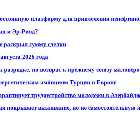
а
остоянную платформу для привлечения ненефтяно
ад и Эр-Рияд?
не раскрыл сумму сделки
 августа 2026 года
 разрядке, но возврат к прежнему союзу маловеро
энергетическим амбициям Турции в Европе
гарантирует трудоустройство молодёжи в Азербайд
ая покрывает выживание, но не самостоятельную 