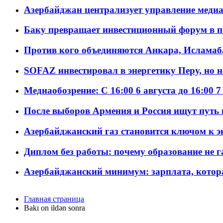
Азербайджан централизует управление меди
Баку превращает инвестиционный форум в п
Против кого объединяются Анкара, Исламаб
SOFAZ инвестировал в энергетику Перу, но 
Медиаобозрение: С 16:00 6 августа до 16:00 7
После выборов Армения и Россия ищут путь к
Азербайджанский газ становится ключом к 
Диплом без работы: почему образование не 
Азербайджанский минимум: зарплата, котор
Главная страница
Bakı on ildən sonra