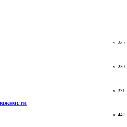
225
230
331
можности
442