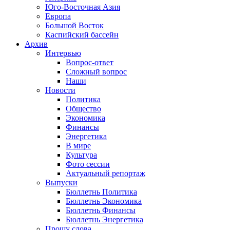
Юго-Восточная Азия
Европа
Большой Восток
Каспийский бассейн
Архив
Интервью
Вопрос-ответ
Сложный вопрос
Наши
Новости
Политика
Общество
Экономика
Финансы
Энергетика
В мире
Культура
Фото сессии
Актуальный репортаж
Выпуски
Бюллетнь Политика
Бюллетнь Экономика
Бюллетнь Финансы
Бюллетнь Энергетика
Прошу слова