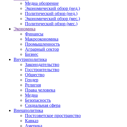
Медиа обозрение
Экономический обзор (нед.)
Политический обзор (нед.)
Экономический обзор (мес.)
Политический обзор (мес.)
Экономика
Финансы
Макроэкономика
Промышленность
Аграрный сектор
Бизнес
Внутриполитика
Законодательство
Госстроительство
Общество
Гендер
Религия
Права человека
Медиа
Безопасность
Социальная сфера
Внешполитика
Постсоветское пространство
Кавказ
Америка