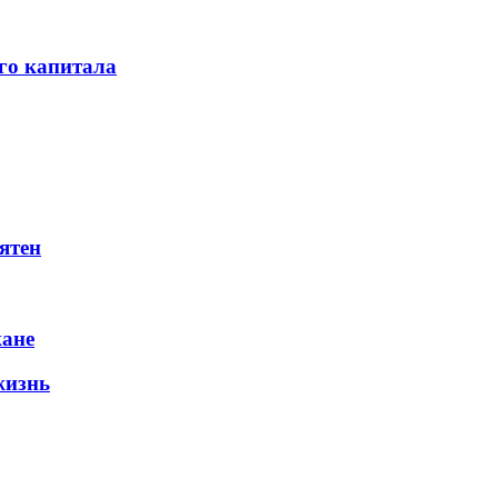
го капитала
ятен
жане
жизнь