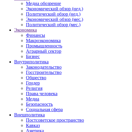
Медиа обозрение
Экономический обзор (нед.)
Политический обзор (нед.)
Экономический обзор (мес.)
Политический обзор (мес.)
Экономика
Финансы
Макроэкономика
Промышленность
Аграрный сектор
Бизнес
Внутриполитика
Законодательство
Госстроительство
Общество
Гендер
Религия
Права человека
Медиа
Безопасность
Социальная сфера
Внешполитика
Постсоветское пространство
Кавказ
Америка