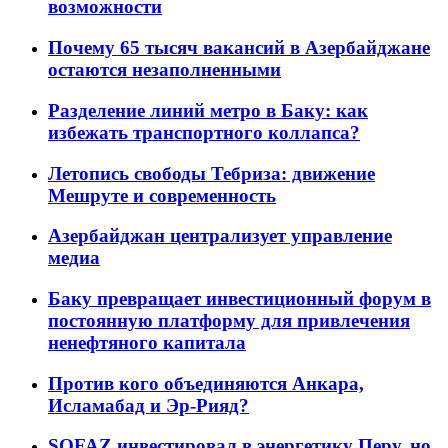
возможности
Почему 65 тысяч вакансий в Азербайджане
остаются незаполненными
Разделение линий метро в Баку: как
избежать транспортного коллапса?
Летопись свободы Тебриза: движение
Мешруте и современность
Азербайджан централизует управление
медиа
Баку превращает инвестиционный форум в
постоянную платформу для привлечения
ненефтяного капитала
Против кого объединяются Анкара,
Исламабад и Эр-Рияд?
SOFAZ инвестировал в энергетику Перу, но