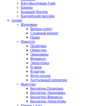
Юго-Восточная Азия
Европа
Большой Восток
Каспийский бассейн
Архив
Интервью
Вопрос-ответ
Сложный вопрос
Наши
Новости
Политика
Общество
Экономика
Финансы
Энергетика
В мире
Культура
Фото сессии
Актуальный репортаж
Выпуски
Бюллетнь Политика
Бюллетнь Экономика
Бюллетнь Финансы
Бюллетнь Энергетика
Прошу слова