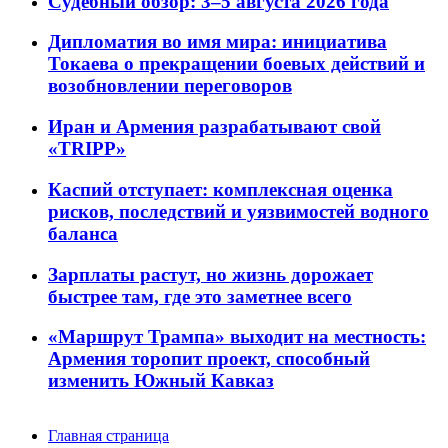
Судебный обзор: 3–5 августа 2026 года
Дипломатия во имя мира: инициатива
Токаева о прекращении боевых действий и
возобновлении переговоров
Иран и Армения разрабатывают свой
«TRIPP»
Каспий отступает: комплексная оценка
рисков, последствий и уязвимостей водного
баланса
Зарплаты растут, но жизнь дорожает
быстрее там, где это заметнее всего
«Маршрут Трампа» выходит на местность:
Армения торопит проект, способный
изменить Южный Кавказ
Главная страница