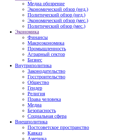
Медиа обозрение
Экономический обзор (нед.)
Политический обзор (нед.)
Экономический обзор (мес.)
Политический обзор (мес.)
Экономика
Финансы
Макроэкономика
Промышленность
Аграрный сектор
Бизнес
Внутриполитика
Законодательство
Госстроительство
Общество
Гендер
Религия
Права человека
Медиа
Безопасность
Социальная сфера
Внешполитика
Постсоветское пространство
Кавказ
Америка