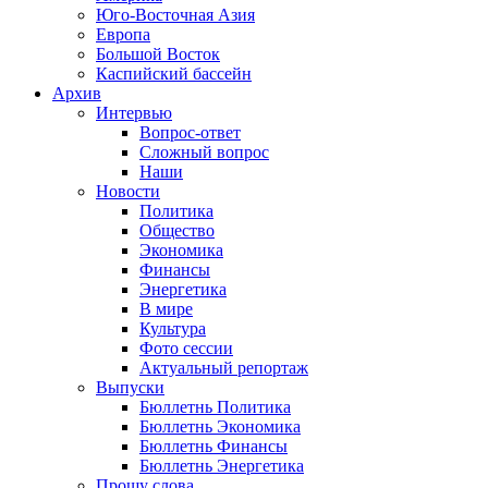
Юго-Восточная Азия
Европа
Большой Восток
Каспийский бассейн
Архив
Интервью
Вопрос-ответ
Сложный вопрос
Наши
Новости
Политика
Общество
Экономика
Финансы
Энергетика
В мире
Культура
Фото сессии
Актуальный репортаж
Выпуски
Бюллетнь Политика
Бюллетнь Экономика
Бюллетнь Финансы
Бюллетнь Энергетика
Прошу слова