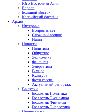
Юго-Восточная Азия
Европа
Большой Восток
Каспийский бассейн
Архив
Интервью
Вопрос-ответ
Сложный вопрос
Наши
Новости
Политика
Общество
Экономика
Финансы
Энергетика
В мире
Культура
Фото сессии
Актуальный репортаж
Выпуски
Бюллетнь Политика
Бюллетнь Экономика
Бюллетнь Финансы
Бюллетнь Энергетика
Прошу слова