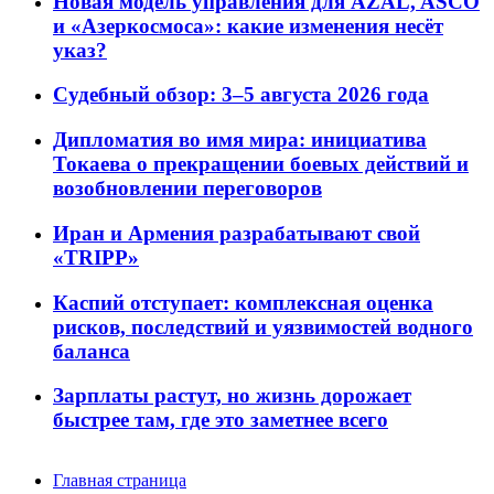
Новая модель управления для AZAL, ASCO
и «Азеркосмоса»: какие изменения несёт
указ?
Судебный обзор: 3–5 августа 2026 года
Дипломатия во имя мира: инициатива
Токаева о прекращении боевых действий и
возобновлении переговоров
Иран и Армения разрабатывают свой
«TRIPP»
Каспий отступает: комплексная оценка
рисков, последствий и уязвимостей водного
баланса
Зарплаты растут, но жизнь дорожает
быстрее там, где это заметнее всего
Главная страница