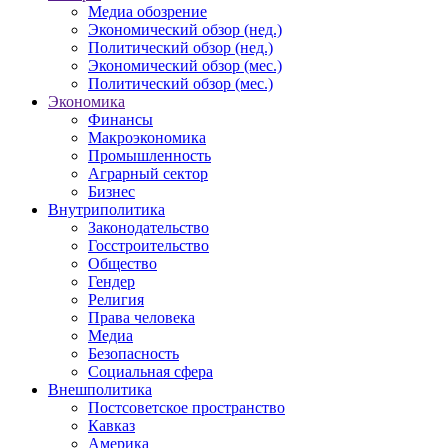
Медиа обозрение
Экономический обзор (нед.)
Политический обзор (нед.)
Экономический обзор (мес.)
Политический обзор (мес.)
Экономика
Финансы
Макроэкономика
Промышленность
Аграрный сектор
Бизнес
Внутриполитика
Законодательство
Госстроительство
Общество
Гендер
Религия
Права человека
Медиа
Безопасность
Социальная сфера
Внешполитика
Постсоветское пространство
Кавказ
Америка