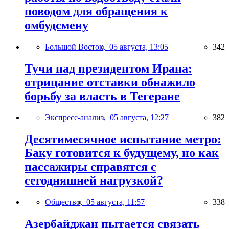
поводом для обращения к
омбудсмену
Большой Восток,
05 августа, 13:05
342
Тучи над президентом Ирана:
отрицание отставки обнажило
борьбу за власть в Тегеране
Экспресс-анализ,
05 августа, 12:27
382
Десятимесячное испытание метро:
Баку готовится к будущему, но как
пассажиры справятся с
сегодняшней нагрузкой?
Общество,
05 августа, 11:57
338
Азербайджан пытается связать