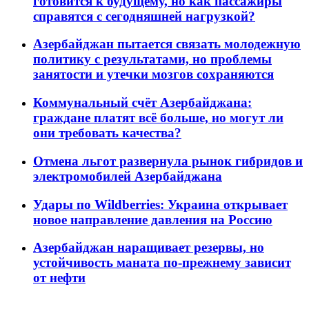
готовится к будущему, но как пассажиры
справятся с сегодняшней нагрузкой?
Азербайджан пытается связать молодежную
политику с результатами, но проблемы
занятости и утечки мозгов сохраняются
Коммунальный счёт Азербайджана:
граждане платят всё больше, но могут ли
они требовать качества?
Отмена льгот развернула рынок гибридов и
электромобилей Азербайджана
Удары по Wildberries: Украина открывает
новое направление давления на Россию
Азербайджан наращивает резервы, но
устойчивость маната по-прежнему зависит
от нефти