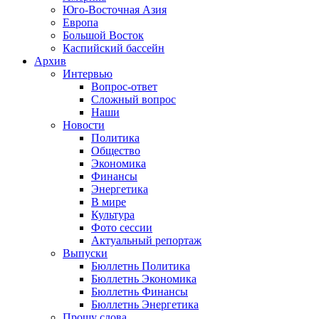
Юго-Восточная Азия
Европа
Большой Восток
Каспийский бассейн
Архив
Интервью
Вопрос-ответ
Сложный вопрос
Наши
Новости
Политика
Общество
Экономика
Финансы
Энергетика
В мире
Культура
Фото сессии
Актуальный репортаж
Выпуски
Бюллетнь Политика
Бюллетнь Экономика
Бюллетнь Финансы
Бюллетнь Энергетика
Прошу слова