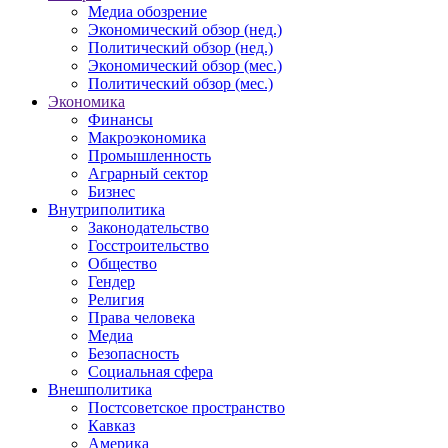
Медиа обозрение
Экономический обзор (нед.)
Политический обзор (нед.)
Экономический обзор (мес.)
Политический обзор (мес.)
Экономика
Финансы
Макроэкономика
Промышленность
Аграрный сектор
Бизнес
Внутриполитика
Законодательство
Госстроительство
Общество
Гендер
Религия
Права человека
Медиа
Безопасность
Социальная сфера
Внешполитика
Постсоветское пространство
Кавказ
Америка