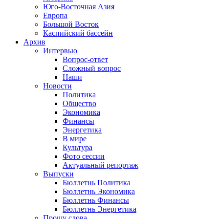
Юго-Восточная Азия
Европа
Большой Восток
Каспийский бассейн
Архив
Интервью
Вопрос-ответ
Сложный вопрос
Наши
Новости
Политика
Общество
Экономика
Финансы
Энергетика
В мире
Культура
Фото сессии
Актуальный репортаж
Выпуски
Бюллетнь Политика
Бюллетнь Экономика
Бюллетнь Финансы
Бюллетнь Энергетика
Прошу слова