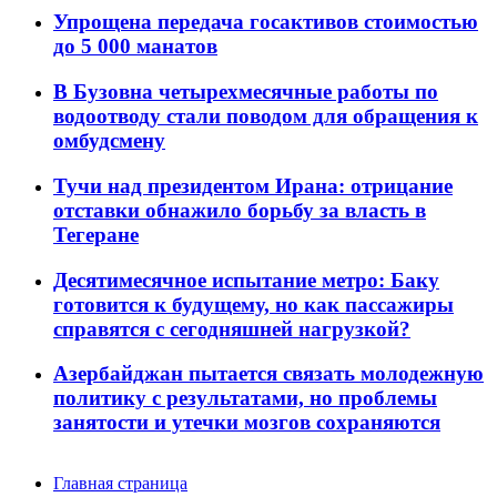
Упрощена передача госактивов стоимостью
до 5 000 манатов
В Бузовна четырехмесячные работы по
водоотводу стали поводом для обращения к
омбудсмену
Тучи над президентом Ирана: отрицание
отставки обнажило борьбу за власть в
Тегеране
Десятимесячное испытание метро: Баку
готовится к будущему, но как пассажиры
справятся с сегодняшней нагрузкой?
Азербайджан пытается связать молодежную
политику с результатами, но проблемы
занятости и утечки мозгов сохраняются
Главная страница