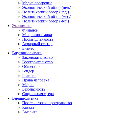
Медиа обозрение
Экономический обзор (нед.)
Политический обзор (нед.)
Экономический обзор (мес.)
Политический обзор (мес.)
Экономика
Финансы
Макроэкономика
Промышленность
Аграрный сектор
Бизнес
Внутриполитика
Законодательство
Госстроительство
Общество
Гендер
Религия
Права человека
Медиа
Безопасность
Социальная сфера
Внешполитика
Постсоветское пространство
Кавказ
Америка