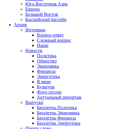
Юго-Восточная Азия
Европа
Большой Восток
Каспийский бассейн
Архив
Интервью
Вопрос-ответ
Сложный вопрос
Наши
Новости
Политика
Общество
Экономика
Финансы
Энергетика
В мире
Культура
Фото сессии
Актуальный репортаж
Выпуски
Бюллетнь Политика
Бюллетнь Экономика
Бюллетнь Финансы
Бюллетнь Энергетика
Прошу слова