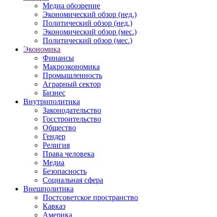
Медиа обозрение
Экономический обзор (нед.)
Политический обзор (нед.)
Экономический обзор (мес.)
Политический обзор (мес.)
Экономика
Финансы
Макроэкономика
Промышленность
Аграрный сектор
Бизнес
Внутриполитика
Законодательство
Госстроительство
Общество
Гендер
Религия
Права человека
Медиа
Безопасность
Социальная сфера
Внешполитика
Постсоветское пространство
Кавказ
Америка