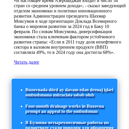
«В настоящее время Азербайджан входит в число 54
стран со средним уровнем дохода», - сказал заведующий
отделом экономики и политики инновационного
развития Администрации президента Шахмар
Мовсумов в ходе презентации Доклада Всемирного
банка о мировом развитии за 2024 год в Баку 10
февраля. По словам Мовсумова, диверсификация
экономики стала ключевым фактором устойчивого
развития страны: «Если в 2011 году доля ненефтяного
сектора в валовом внутреннем продукте (ВВП)
составляла 49%, то в 2024 году она достигла 68%».
Читать далее
Buzovnada dörd ay davam edən drenaj işləri
ombudsmana müraciətə səbəb olub
Four-month drainage works in Buzovna
prompt an appeal to the ombudsman
В Бузовна четырехмесячные работы по
водоотводу стали поводом для обращения