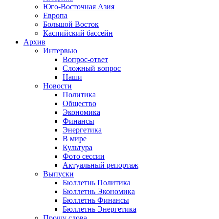
Юго-Восточная Азия
Европа
Большой Восток
Каспийский бассейн
Архив
Интервью
Вопрос-ответ
Сложный вопрос
Наши
Новости
Политика
Общество
Экономика
Финансы
Энергетика
В мире
Культура
Фото сессии
Актуальный репортаж
Выпуски
Бюллетнь Политика
Бюллетнь Экономика
Бюллетнь Финансы
Бюллетнь Энергетика
Прошу слова