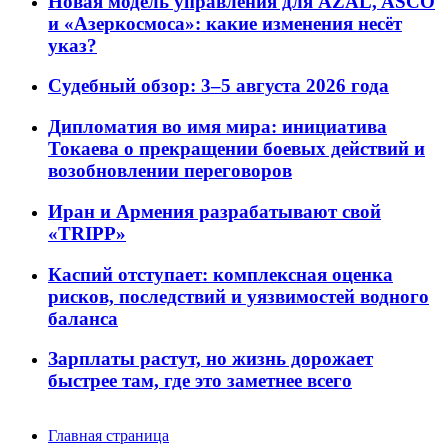
Новая модель управления для AZAL, ASCO
и «Азеркосмоса»: какие изменения несёт
указ?
Судебный обзор: 3–5 августа 2026 года
Дипломатия во имя мира: инициатива
Токаева о прекращении боевых действий и
возобновлении переговоров
Иран и Армения разрабатывают свой
«TRIPP»
Каспий отступает: комплексная оценка
рисков, последствий и уязвимостей водного
баланса
Зарплаты растут, но жизнь дорожает
быстрее там, где это заметнее всего
Главная страница