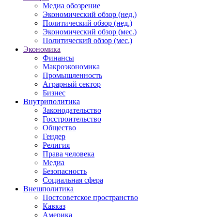
Медиа обозрение
Экономический обзор (нед.)
Политический обзор (нед.)
Экономический обзор (мес.)
Политический обзор (мес.)
Экономика
Финансы
Макроэкономика
Промышленность
Аграрный сектор
Бизнес
Внутриполитика
Законодательство
Госстроительство
Общество
Гендер
Религия
Права человека
Медиа
Безопасность
Социальная сфера
Внешполитика
Постсоветское пространство
Кавказ
Америка