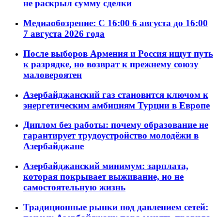
не раскрыл сумму сделки
Медиаобозрение: С 16:00 6 августа до 16:00
7 августа 2026 года
После выборов Армения и Россия ищут путь
к разрядке, но возврат к прежнему союзу
маловероятен
Азербайджанский газ становится ключом к
энергетическим амбициям Турции в Европе
Диплом без работы: почему образование не
гарантирует трудоустройство молодёжи в
Азербайджане
Азербайджанский минимум: зарплата,
которая покрывает выживание, но не
самостоятельную жизнь
Традиционные рынки под давлением сетей: