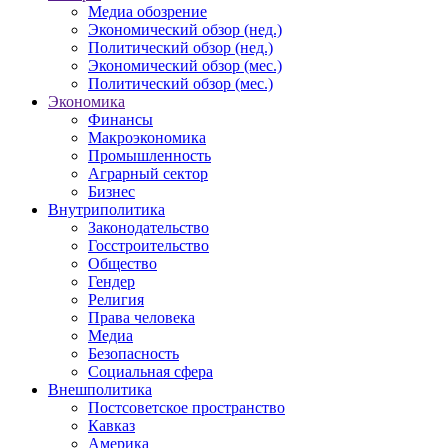
Медиа обозрение
Экономический обзор (нед.)
Политический обзор (нед.)
Экономический обзор (мес.)
Политический обзор (мес.)
Экономика
Финансы
Макроэкономика
Промышленность
Аграрный сектор
Бизнес
Внутриполитика
Законодательство
Госстроительство
Общество
Гендер
Религия
Права человека
Медиа
Безопасность
Социальная сфера
Внешполитика
Постсоветское пространство
Кавказ
Америка