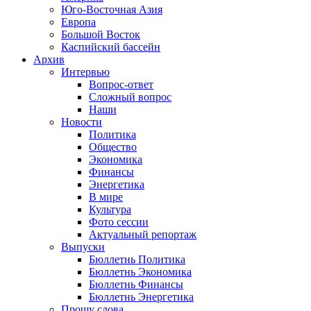
Юго-Восточная Азия
Европа
Большой Восток
Каспийский бассейн
Архив
Интервью
Вопрос-ответ
Сложный вопрос
Наши
Новости
Политика
Общество
Экономика
Финансы
Энергетика
В мире
Культура
Фото сессии
Актуальный репортаж
Выпуски
Бюллетнь Политика
Бюллетнь Экономика
Бюллетнь Финансы
Бюллетнь Энергетика
Прошу слова