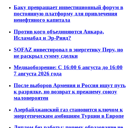
Баку превращает инвестиционный форум в
постоянную платформу для привлечения
ненефтяного капитала
Против кого объединяются Анкара,
Исламабад и Эр-Рияд?
SOFAZ инвестировал в энергетику Перу, но
не раскрыл сумму сделки
Медиаобозрение: С 16:00 6 августа до 16:00
7 августа 2026 года
После выборов Армения и Россия ищут путь
к разрядке, но возврат к прежнему союзу
маловероятен
Азербайджанский газ становится ключом к
энергетическим амбициям Турции в Европе
Диплом без работы: почему образование не