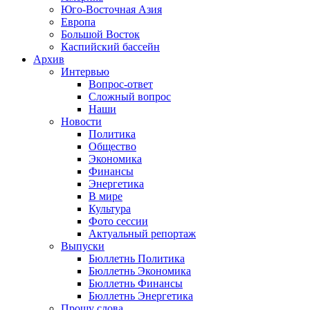
Юго-Восточная Азия
Европа
Большой Восток
Каспийский бассейн
Архив
Интервью
Вопрос-ответ
Сложный вопрос
Наши
Новости
Политика
Общество
Экономика
Финансы
Энергетика
В мире
Культура
Фото сессии
Актуальный репортаж
Выпуски
Бюллетнь Политика
Бюллетнь Экономика
Бюллетнь Финансы
Бюллетнь Энергетика
Прошу слова