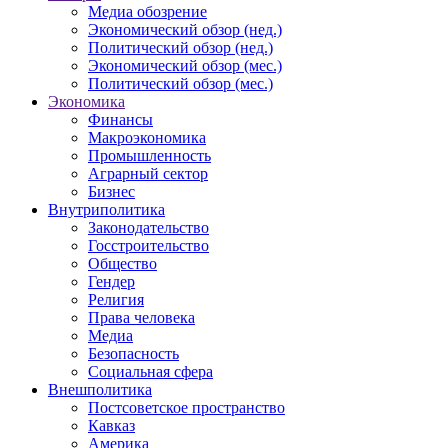
Медиа обозрение
Экономический обзор (нед.)
Политический обзор (нед.)
Экономический обзор (мес.)
Политический обзор (мес.)
Экономика
Финансы
Макроэкономика
Промышленность
Аграрный сектор
Бизнес
Внутриполитика
Законодательство
Госстроительство
Общество
Гендер
Религия
Права человека
Медиа
Безопасность
Социальная сфера
Внешполитика
Постсоветское пространство
Кавказ
Америка