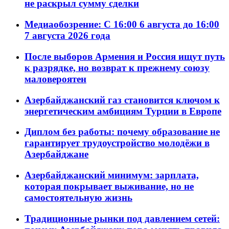
не раскрыл сумму сделки
Медиаобозрение: С 16:00 6 августа до 16:00
7 августа 2026 года
После выборов Армения и Россия ищут путь
к разрядке, но возврат к прежнему союзу
маловероятен
Азербайджанский газ становится ключом к
энергетическим амбициям Турции в Европе
Диплом без работы: почему образование не
гарантирует трудоустройство молодёжи в
Азербайджане
Азербайджанский минимум: зарплата,
которая покрывает выживание, но не
самостоятельную жизнь
Традиционные рынки под давлением сетей: