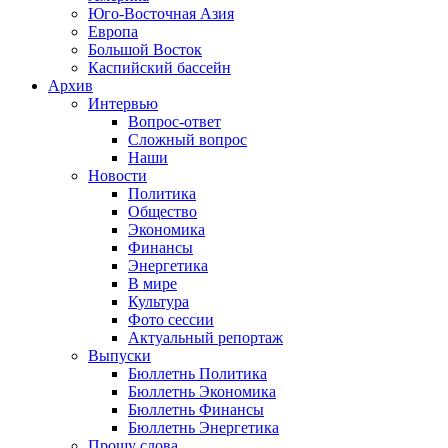
Юго-Восточная Азия
Европа
Большой Восток
Каспийский бассейн
Архив
Интервью
Вопрос-ответ
Сложный вопрос
Наши
Новости
Политика
Общество
Экономика
Финансы
Энергетика
В мире
Культура
Фото сессии
Актуальный репортаж
Выпуски
Бюллетнь Политика
Бюллетнь Экономика
Бюллетнь Финансы
Бюллетнь Энергетика
Прошу слова