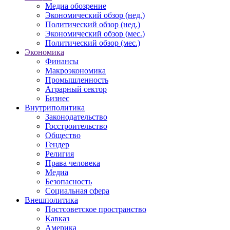
Медиа обозрение
Экономический обзор (нед.)
Политический обзор (нед.)
Экономический обзор (мес.)
Политический обзор (мес.)
Экономика
Финансы
Макроэкономика
Промышленность
Аграрный сектор
Бизнес
Внутриполитика
Законодательство
Госстроительство
Общество
Гендер
Религия
Права человека
Медиа
Безопасность
Социальная сфера
Внешполитика
Постсоветское пространство
Кавказ
Америка