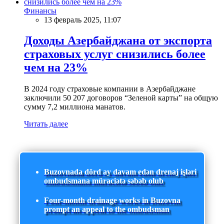
Финансы
13 февраль 2025, 11:07
Доходы Азербайджана от экспорта
страховых услуг снизились более
чем на 23%
В 2024 году страховые компании в Азербайджане
заключили 50 207 договоров “Зеленой карты” на общую
сумму 7,2 миллиона манатов.
Читать далее
Buzovnada dörd ay davam edən drenaj işləri
ombudsmana müraciətə səbəb olub
Four-month drainage works in Buzovna
prompt an appeal to the ombudsman