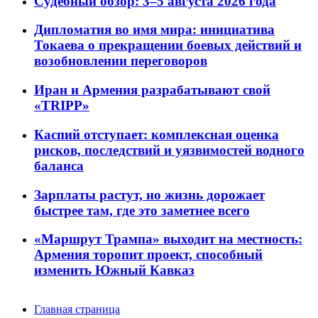
Судебный обзор: 3–5 августа 2026 года
Дипломатия во имя мира: инициатива
Токаева о прекращении боевых действий и
возобновлении переговоров
Иран и Армения разрабатывают свой
«TRIPP»
Каспий отступает: комплексная оценка
рисков, последствий и уязвимостей водного
баланса
Зарплаты растут, но жизнь дорожает
быстрее там, где это заметнее всего
«Маршрут Трампа» выходит на местность:
Армения торопит проект, способный
изменить Южный Кавказ
Главная страница