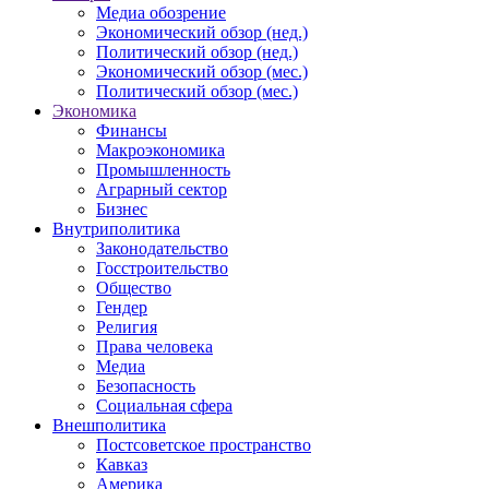
Медиа обозрение
Экономический обзор (нед.)
Политический обзор (нед.)
Экономический обзор (мес.)
Политический обзор (мес.)
Экономика
Финансы
Макроэкономика
Промышленность
Аграрный сектор
Бизнес
Внутриполитика
Законодательство
Госстроительство
Общество
Гендер
Религия
Права человека
Медиа
Безопасность
Социальная сфера
Внешполитика
Постсоветское пространство
Кавказ
Америка