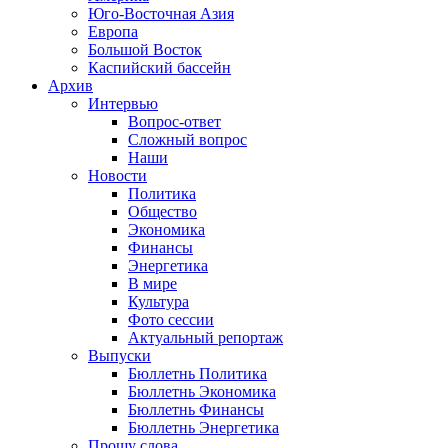
Юго-Восточная Азия
Европа
Большой Восток
Каспийский бассейн
Архив
Интервью
Вопрос-ответ
Сложный вопрос
Наши
Новости
Политика
Общество
Экономика
Финансы
Энергетика
В мире
Культура
Фото сессии
Актуальный репортаж
Выпуски
Бюллетнь Политика
Бюллетнь Экономика
Бюллетнь Финансы
Бюллетнь Энергетика
Прошу слова