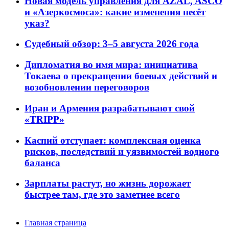
Новая модель управления для AZAL, ASCO
и «Азеркосмоса»: какие изменения несёт
указ?
Судебный обзор: 3–5 августа 2026 года
Дипломатия во имя мира: инициатива
Токаева о прекращении боевых действий и
возобновлении переговоров
Иран и Армения разрабатывают свой
«TRIPP»
Каспий отступает: комплексная оценка
рисков, последствий и уязвимостей водного
баланса
Зарплаты растут, но жизнь дорожает
быстрее там, где это заметнее всего
Главная страница