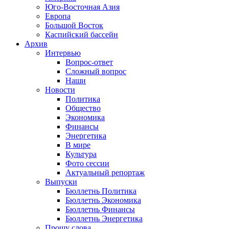
Юго-Восточная Азия
Европа
Большой Восток
Каспийский бассейн
Архив
Интервью
Вопрос-ответ
Сложный вопрос
Наши
Новости
Политика
Общество
Экономика
Финансы
Энергетика
В мире
Культура
Фото сессии
Актуальный репортаж
Выпуски
Бюллетнь Политика
Бюллетнь Экономика
Бюллетнь Финансы
Бюллетнь Энергетика
Прошу слова