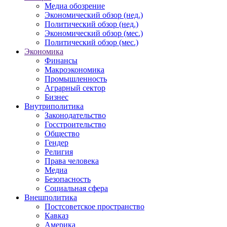
Медиа обозрение
Экономический обзор (нед.)
Политический обзор (нед.)
Экономический обзор (мес.)
Политический обзор (мес.)
Экономика
Финансы
Макроэкономика
Промышленность
Аграрный сектор
Бизнес
Внутриполитика
Законодательство
Госстроительство
Общество
Гендер
Религия
Права человека
Медиа
Безопасность
Социальная сфера
Внешполитика
Постсоветское пространство
Кавказ
Америка