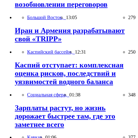
возобновлении переговоров
Большой Восток,
13:05
279
Иран и Армения разрабатывают
свой «TRIPP»
Каспийский бассейн,
12:31
250
Каспий отступает: комплексная
оценка рисков, последствий и
уязвимостей водного баланса
Социальная сфера,
01:38
348
Зарплаты растут, но жизнь
дорожает быстрее там, где это
заметнее всего
Кавказ,
01:06
377