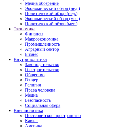
Медиа обозрение
Экономический обзор (нед.)
Политический обзор (нед.)
Экономический обзор (мес.)
Политический обзор (мес.)
Экономика
Финансы
Макроэкономика
Промышленность
Аграрный сектор
Бизнес
Внутриполитика
Законодательство
Госстроительство
Общество
Гендер
Религия
Права человека
Медиа
Безопасность
Социальная сфера
Внешполитика
Постсоветское пространство
Кавказ
Америка