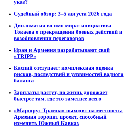
указ?
Судебный обзор: 3–5 августа 2026 года
Дипломатия во имя мира: инициатива
Токаева о прекращении боевых действий и
возобновлении переговоров
Иран и Армения разрабатывают свой
«TRIPP»
Каспий отступает: комплексная оценка
рисков, последствий и уязвимостей водного
баланса
Зарплаты растут, но жизнь дорожает
быстрее там, где это заметнее всего
«Маршрут Трампа» выходит на местность:
Армения торопит проект, способный
изменить Южный Кавказ