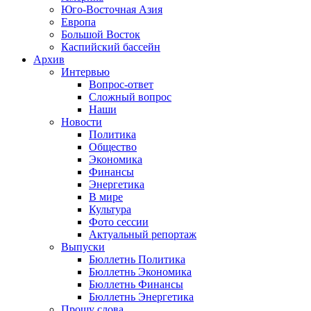
Юго-Восточная Азия
Европа
Большой Восток
Каспийский бассейн
Архив
Интервью
Вопрос-ответ
Сложный вопрос
Наши
Новости
Политика
Общество
Экономика
Финансы
Энергетика
В мире
Культура
Фото сессии
Актуальный репортаж
Выпуски
Бюллетнь Политика
Бюллетнь Экономика
Бюллетнь Финансы
Бюллетнь Энергетика
Прошу слова